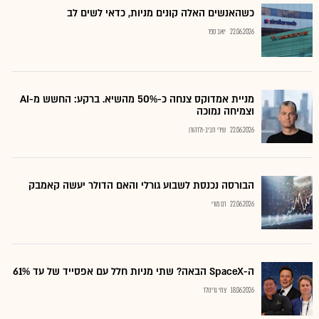
כשהאנשים האלה קונים מניות, כדאי לשים לב
22.06.2026
יואב ספר
מניית אמדוקס צנחה כ-50% מהשיא. ברקע: החשש מ-AI
וצמיחה נמוכה
22.06.2026
שירי חביב-ולדהורן
הבורסה נכנסת לשבוע גורלי והאם הדולר יעשה קאמבק
22.06.2026
רם מורי
ה-SpaceX הבאה? שתי מניות חלל עם אפסייד של עד 61%
18.06.2026
צחי גרינולד