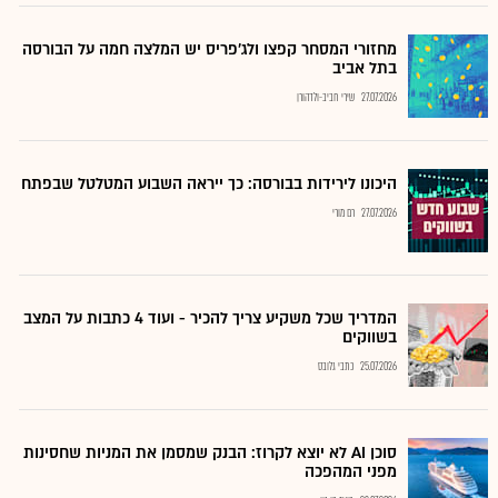
מחזורי המסחר קפצו ולג'פריס יש המלצה חמה על הבורסה
בתל אביב
27.07.2026
שירי חביב-ולדהורן
היכונו לירידות בבורסה: כך ייראה השבוע המטלטל שבפתח
27.07.2026
רם מורי
המדריך שכל משקיע צריך להכיר - ועוד 4 כתבות על המצב
בשווקים
25.07.2026
כתבי גלובס
סוכן AI לא יוצא לקרוז: הבנק שמסמן את המניות שחסינות
מפני המהפכה