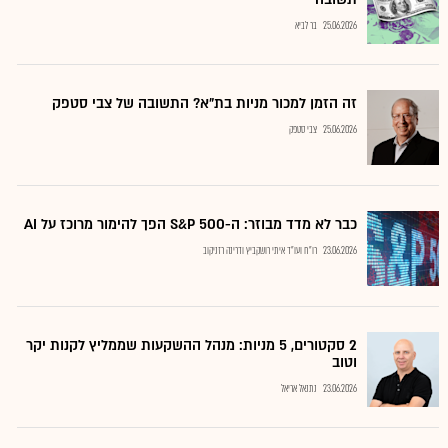
25.06.2026
בר לביא
זה הזמן למכור מניות בת"א? התשובה של צבי סטפק
25.06.2026
צבי סטפק
כבר לא מדד מבוזר: ה-S&P 500 הפך להימור מרוכז על AI
23.06.2026
רו"ח ועו"ד איתי רושקביץ ודרינה רזניקוב
2 סקטורים, 5 מניות: מנהל ההשקעות שממליץ לקנות יקר
וטוב
23.06.2026
נתנאל אריאל