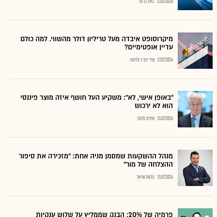
23.07.2026
בועז בן נון
מיקרוסופט איבדה מעל טריליון דולר מהשווי. למה כולם
עדיין אופטימיים?
27.07.2026
שירי חביב ולדהורן
"באופן אישי, לא": משקיע העל חושף איזה מוצר פיננסי
הוא לא ירכוש
21.07.2026
שירות גלובס
מנהל ההשקעות שמסמן מניה אחת: "מזכירה את סיפור
ההצלחה של מור"
21.07.2026
נתנאל אריאל
פרמיה של 20%: הבנק שממליץ על שלוש ענקיות