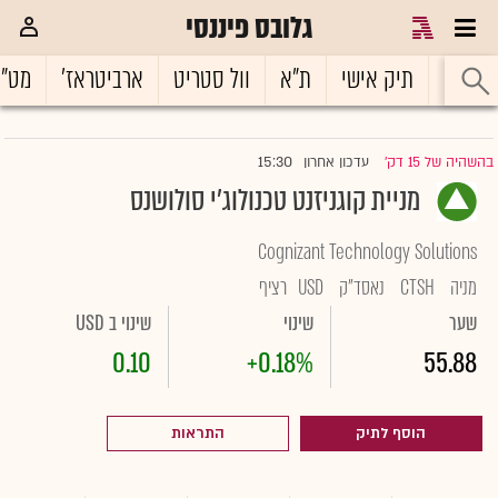
גלובס פיננסי
ראשי
תיק אישי
ת"א
וול סטריט
ארביטראז'
מט"
15:30
בהשהיה של 15 דק'
עדכון אחרון
|
מניית קוגניזנט טכנולוג'י סולושנס
Cognizant Technology Solutions
מניה
CTSH
נאסד"ק
USD
רציף
שער
שינוי
שינוי ב USD
0.10
+0.18%
55.88
הוסף לתיק
התראות