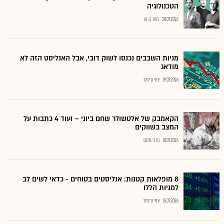
הטכנולוגיה
20.07.2026
בועז בן נון
מניות השבבים נכנסו לשוק דובי, אבל האנליסט הזה לא
מודאג
19.07.2026
צחי גרינולד
הקאמבק של אלטשולר שחם ביוני – ועוד 4 כתבות על
המצב בשווקים
18.07.2026
כתבי גלובס
8 מופלאות קטנות: אנליסטים בטוחים - כדאי לשים לב
למניות הללו
15.07.2026
צחי גרינולד