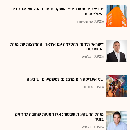
"הביצועים מטורפים": הושקה תעודת הסל של אתר דירוג
האנליסטים
14.07.2026
שירי חביב-ולדהורן
"ישראל תיהנה מהסלמה עם איראן": ההמלצות של מנהל
ההשקעות
14.07.2026
נתנאל אריאל
שני אינדיקטורים מרמזים: למשקיעים יש בעיה
11.07.2026
שירות גלובס
מנהל ההשקעות שבטוח: אלו המניות שחובה להחזיק
בתיק
07.07.2026
נתנאל אריאל