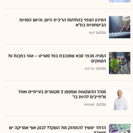
הסיכון הצפוי בהחלטת הריבית היום, והישג המניות
הביטחוניות בת"א
06.07.2026
רם מורי
המניה מכפר סבא שמככבת בוול סטריט – ועוד כתבות על
השווקים
04.07.2026
כתבי גלובס
מנהל ההשקעות שמסמן 2 סקטורים בעייתיים ואחד
ש"חייבים להיות בו"
01.07.2026
נתנאל אריאל
הדולר ימשיך להתחזק מול השקל? לבנק אוף אמריקה יש
תשובה