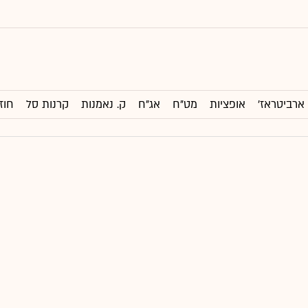
ארביטראז'
אופציות
מט"ח
אג"ח
ק. נאמנות
קרנות סל
חוז