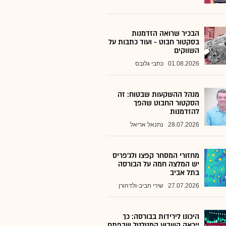
הבכיר שרואה הזדמנות
בסקטור חבוט - ועוד כתבות על
השווקים
01.08.2026
כתבי גלובס
מנהל ההשקעות שבטוח: זה
הסקטור החבוט שהפך
להזדמנות
28.07.2026
נתנאל אריאל
מחזורי המסחר קפצו ולג'פריס
יש המלצה חמה על הבורסה
בתל אביב
27.07.2026
שירי חביב-ולדהורן
היכונו לירידות בבורסה: כך
ייראה השבוע המטלטל שבפתח