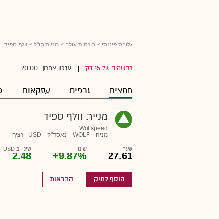
גלובס פיננסי
>
בורסות עולם
>
מניות חו"ל
> וולף ספיד
20:00
בהשהיה של 15 דק'
עדכון אחרון
|
תמצית
גרפים
עסקאות
פ
מניית וולף ספיד
Wolfspeed
מניה
WOLF
נאסד"ק
USD
רציף
שער
שינוי
שינוי ב USD
2.48
+9.87%
27.61
הוסף לתיק
התראות