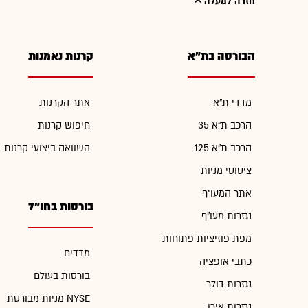
חזרה למעלה
הבורסה בת"א
קרנות נאמנות
מדדי ת"א
אתר הקרנות
הרכב ת"א 35
חיפוש קרנות
הרכב ת"א 125
השוואה ביצועי קרנות
ציטוטי מניות
אתר המעו"ף
בורסות בחו"ל
נגזרות מעו"ף
מפת פוזיציות פתוחות
מדדים
כתבי אופציה
בורסות בעולם
נגזרות דולר
מניות מבורסת NYSE
נגזרות אירו