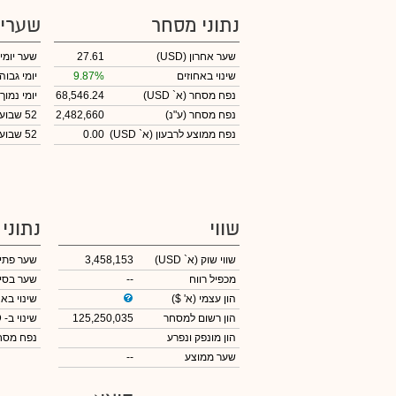
נתוני מסחר
שערי
שער אחרון
(USD)
27.61
שער יומי
שינוי באחוזים
9.87%
יומי גבוה
נפח מסחר
(א` USD)
68,546.24
יומי נמוך
נפח מסחר
(ע"נ)
2,482,660
52 שבועות גבוה
נפח ממוצע לרבעון (א` USD)
0.00
52 שבועות נמוך
שווי
נתוני
שווי שוק
(א` USD)
3,458,153
שער פתי
מכפיל רווח
--
שער בסי
הון עצמי
(א' $)
שינוי באח
הון רשום למסחר
125,250,035
שינוי
ב- USD
הון מונפק ונפרע
נפח מס
שער ממוצע
--