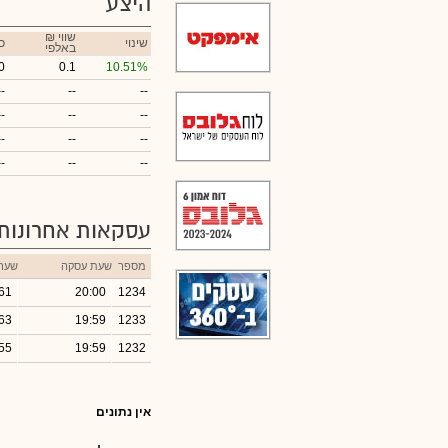
היצע
₪ שווי
שינוי
כ
באלפי
0
0.1
10.51%
--
--
--
--
--
--
--
--
--
--
--
--
עסקאות אחרונות
מספר
שעת עסקה
שער
61
20:00
1234
63
19:59
1233
55
19:59
1232
אין נתונים