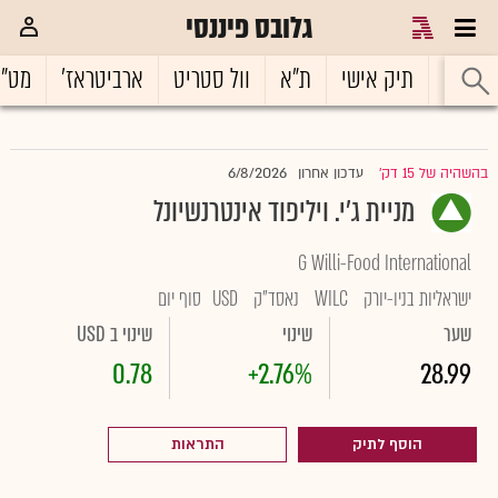
גלובס פיננסי
ראשי
תיק אישי
ת"א
וול סטריט
ארביטראז'
מט"
6/8/2026
בהשהיה של 15 דק'
עדכון אחרון
|
מניית ג'י. ויליפוד אינטרנשיונל
G Willi-Food International
ישראליות בניו-יורק
WILC
נאסד"ק
USD
סוף יום
שער
שינוי
שינוי ב USD
0.78
+2.76%
28.99
הוסף לתיק
התראות