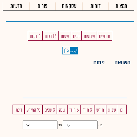
תמצית
דוחות
עסקאות
פורום
חדשות
חודשים
שבועות
ימים
שעות
15 דקות
3 דקות
השוואה
ניתוח
יום
שבוע
חודש
3 חוד'
6 חוד'
שנה
3 שנים
כל המידע
דינמי
מ -
עד