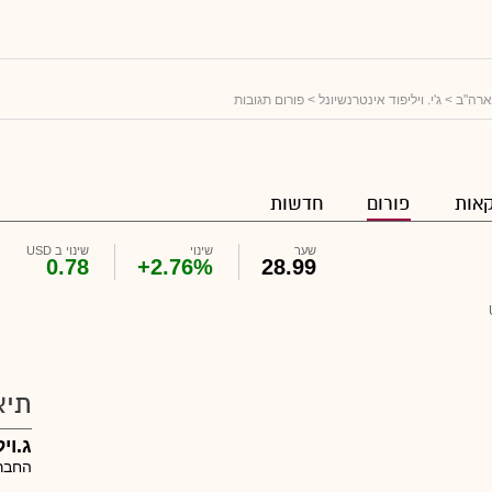
ארה"ב
>
ג'י. ויליפוד אינטרנשיונל
> פורום תגובות
אות
פורום
חדשות
שער
שינוי
שינוי ב USD
0.78
+2.76%
28.99
תיא
ג.וי
החברה