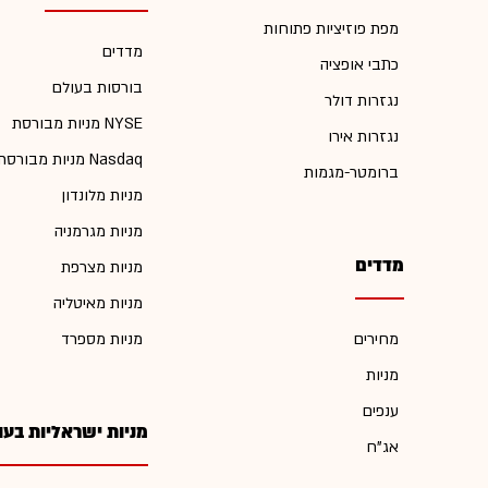
מפת פוזיציות פתוחות
מדדים
כתבי אופציה
בורסות בעולם
נגזרות דולר
מניות מבורסת NYSE
נגזרות אירו
מניות מבורסת Nasdaq
ברומטר-מגמות
מניות מלונדון
מניות מגרמניה
מדדים
מניות מצרפת
מניות מאיטליה
מחירים
מניות מספרד
מניות
ענפים
מניות ישראליות בעו
אג"ח