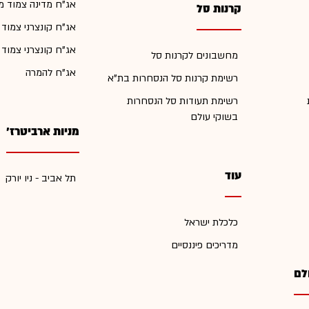
אג"ח מדינה צמוד מ
קרנות סל
אג"ח קונצרני צמוד
אג"ח קונצרני צמוד
מחשבונים לקרנות סל
אג"ח להמרה
רשימת קרנות סל הנסחרות בת"א
רשימת תעודות סל הנסחרות
בשוקי עולם
מניות ארביטרז'
עוד
תל אביב - ניו יורק
כלכלת ישראל
מדריכים פיננסיים
לם