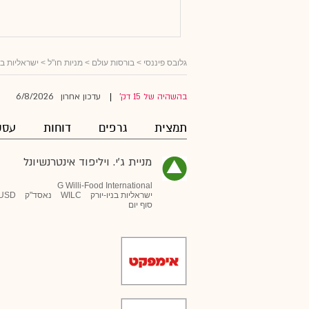
גלובס פיננסי
>
בורסות עולם
>
מניות חו"ל
>
ישראליות ב
6/8/2026
בהשהיה של 15 דק'
עדכון אחרון
|
תמצית
גרפים
דוחות
עסק
מניית ג'י. ויליפוד אינטרנשיונל
G Willi-Food International
ישראליות בניו-יורק
WILC
נאסד"ק
USD
סוף יום