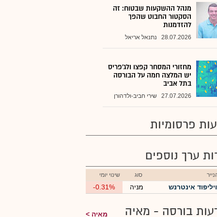
מנהל ההשקעות שבטוח: זה
הסקטור החבוט שהפך
להזדמנות
28.07.2026
נתנאל אריאל
מחזורי המסחר קפצו ולג'פריס
יש המלצה חמה על הבורסה
בתל אביב
27.07.2026
שירי חביב-ולדהורן
ות פרסומיות
רות ערך נוספים
ייר
סוג
שינוי יומי
ויליפוד אינטרנש
מניה
-0.31%
עות בורסה - מאיה
מאיה