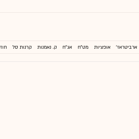
ארביטראז'
אופציות
מט"ח
אג"ח
ק. נאמנות
קרנות סל
חוזי