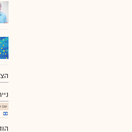
הצע
ניי
שם הנ
הוד