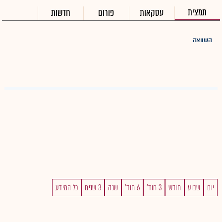
תמצית
עסקאות
פורום
חדשות
השוואה
יום
שבוע
חודש
3 חוד'
6 חוד'
שנה
3 שנים
כל המידע