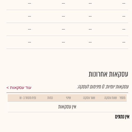
--
--
--
--
--
--
--
--
--
--
--
--
--
--
--
--
עסקאות אחרונות
עסקאות יומיות:
0
מינימום לעסקה:
עוד עסקאות
מספר
שעת עסקה
שער עסקה
שינוי
כמות
נפח מסחר ב- ₪
אין עסקאות
אין נתונים