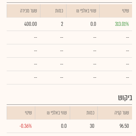
שינוי
₪ שווי באלפי
כמות
שער מכירה
400.00
2
0.0
313.01%
--
--
--
--
--
--
--
--
--
--
--
--
--
--
--
--
ביקוש
שער קניה
כמות
₪ שווי באלפי
שינוי
-0.36%
0.0
30
96.50