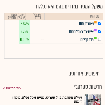
משקל המניה במדדים בהם היא נכללת
משקל
תשואת המדד
שם המדד
במדד
(% שינוי חודשי)
3.89%
--
נאסד"ק 100
2.95%
--
איישיירס ראסל 1000
0.00%
--
מדד קריפטו
חיפושים אחרונים
חדשות סטרטג'י
עוד חדשות
נעילה מעורבת בוול סטריט; מניית אפל נפלה, מיקרון
זינקה