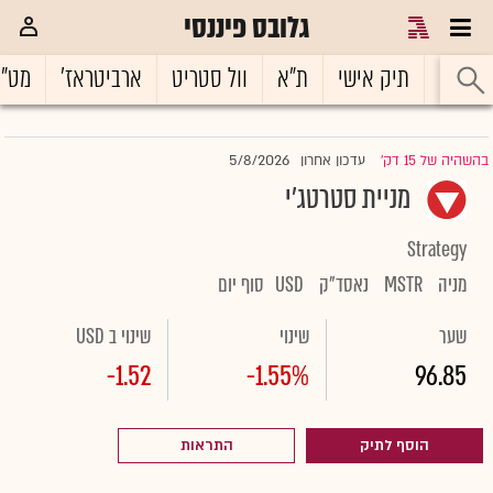
גלובס פיננסי
ראשי
תיק אישי
ת"א
וול סטריט
ארביטראז'
מט"
5/8/2026
בהשהיה של 15 דק'
עדכון אחרון
|
מניית סטרטג'י
Strategy
מניה
MSTR
נאסד"ק
USD
סוף יום
שער
שינוי
שינוי ב USD
-1.52
-1.55%
96.85
הוסף לתיק
התראות