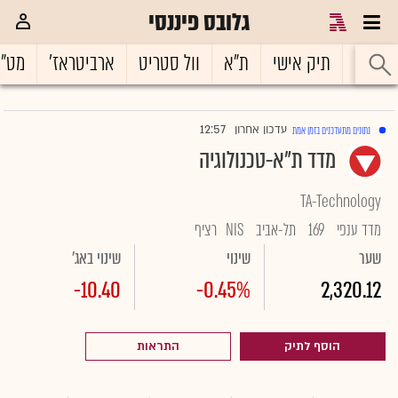
גלובס פיננסי
ראשי
תיק אישי
ת"א
וול סטריט
ארביטראז'
מט"
12:57
עדכון אחרון
נתונים מתעדכנים בזמן אמת
|
מדד ת"א-טכנולוגיה
TA-Technology
מדד ענפי
169
תל-אביב
NIS
רציף
שער
שינוי
שינוי באג'
-10.40
-0.45%
2,320.12
הוסף לתיק
התראות