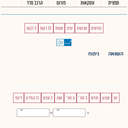
תמצית
עסקאות
פורום
הרכב מדד
חודשים
שבועות
ימים
שעות
15 דקות
3 דקות
השוואה
ניתוח
יום
שבוע
חודש
3 חוד'
6 חוד'
שנה
3 שנים
כל המידע
דינמי
מ -
עד