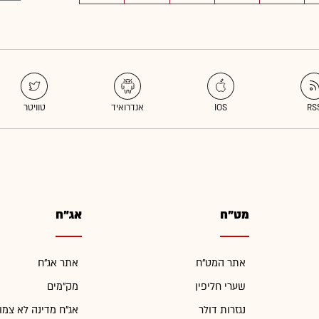
מט"ח
אג"ח
אתר המט"ח
אתר אג"ח
שערי חליפין
מק"מים
נגזרות דולר
אג"ח מדינה לא צמו