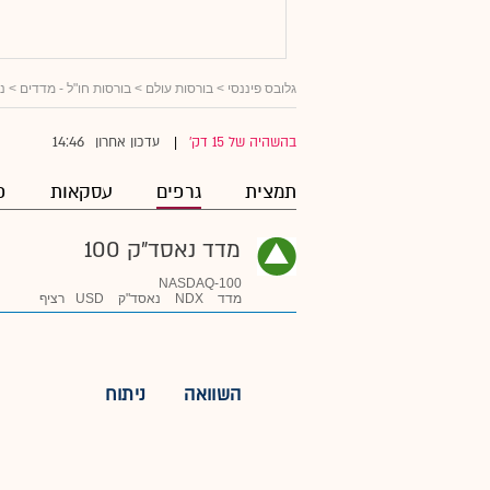
גלובס פיננסי
>
בורסות עולם
>
בורסות חו"ל - מדדים
>
נא
14:46
בהשהיה של 15 דק'
עדכון אחרון
|
תמצית
גרפים
עסקאות
פ
מדד נאסד"ק 100
NASDAQ-100
מדד
NDX
נאסד"ק
USD
רציף
השוואה
ניתוח