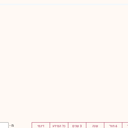
מ -
6 חוד'
שנה
3 שנים
כל המידע
דינמי