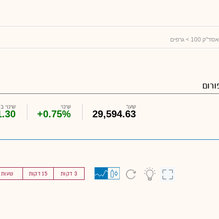
סד"ק 100
> גרפים
ורום
שער
שינוי
שינוי ב USD
1.30
+0.75%
29,594.63
3 דקות
15 דקות
שעות