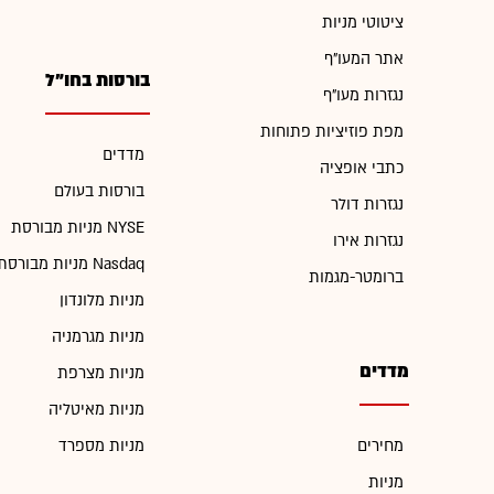
ציטוטי מניות
אתר המעו"ף
בורסות בחו"ל
נגזרות מעו"ף
מפת פוזיציות פתוחות
מדדים
כתבי אופציה
בורסות בעולם
נגזרות דולר
מניות מבורסת NYSE
נגזרות אירו
מניות מבורסת Nasdaq
ברומטר-מגמות
מניות מלונדון
מניות מגרמניה
מדדים
מניות מצרפת
מניות מאיטליה
מחירים
מניות מספרד
מניות