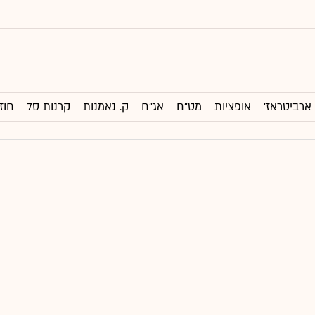
ארביטראז'
אופציות
מט"ח
אג"ח
ק. נאמנות
קרנות סל
חוז