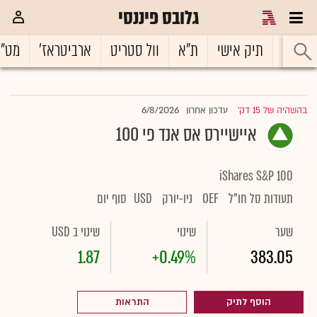
גלובס פיננסי
ראשי
תיק אישי
ת"א
וול סטריט
ארביטראז'
מט"
6/8/2026
בהשהיה של 15 דק'
עדכון אחרון
|
איישיירס אס אנד פי 100
iShares S&P 100
תעודות סל חו"ל
OEF
ניו-יורק
USD
סוף יום
שער
שינוי
שינוי ב USD
1.87
+0.49%
383.05
הוסף לתיק
התראות