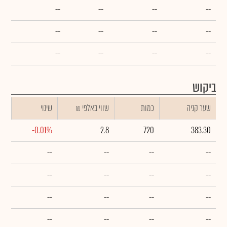
--
--
--
--
--
--
--
--
--
--
--
--
ביקוש
שער קניה
כמות
₪ שווי באלפי
שינוי
-0.01%
2.8
720
383.30
--
--
--
--
--
--
--
--
--
--
--
--
--
--
--
--