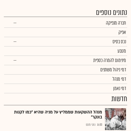
נתונים נוספים
חברה מנפיקה
--
אפיק
נכס בסיס
--
מטבע
מינימום להמרה כספית
--
דמי ניהול משתנים
דמי מנהל
דמי נאמן
חדשות
מנהל ההשקעות שממליץ על מניה שהיא "כמו לקנות
בונקר"
16:00
כתבי גלובס