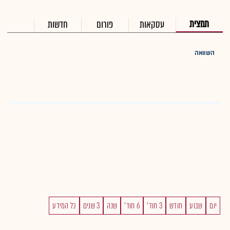
תמצית
עסקאות
פורום
חדשות
השוואה
יום
שבוע
חודש
3 חוד'
6 חוד'
שנה
3 שנים
כל המידע