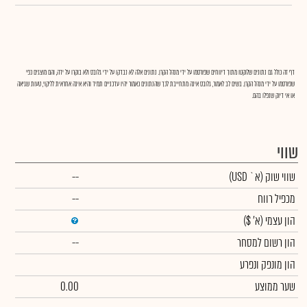
דף זה כולל גם נתונים שלוקטו מתוך דיווחים שפורסמו על ידי מנהל הקרן. נתונים אלה לא נבדקו על ידי גלובס ולא בוקרו על ידה, והם מוצגים כפי
שפורסמו על ידי מנהל הקרן. בשים לב לאמור, גלובס אינה מתחייבת לכך שהנתונים כאמור יהיו עדכניים תמיד והיא אינה אחראית לליקוי, טעות שגיאה
או אי דיוק שנפלו בהם.
שווי
שווי שוק
(א` USD)
--
מכפיל רווח
--
הון עצמי
(א' $)
הון רשום למסחר
--
הון מונפק ונפרע
שער ממוצע
0.00