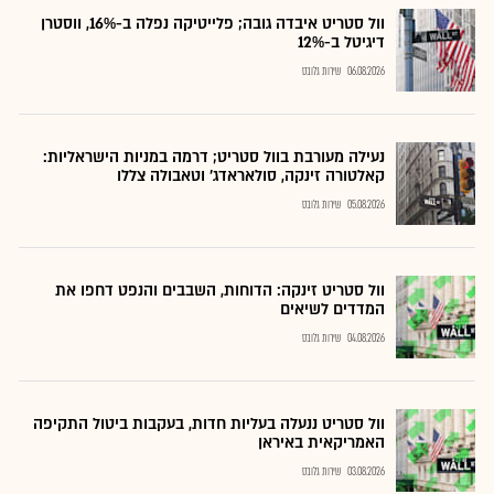
וול סטריט איבדה גובה; פלייטיקה נפלה ב-16%, ווסטרן
דיגיטל ב-12%
06.08.2026
שירות גלובס
נעילה מעורבת בוול סטריט; דרמה במניות הישראליות:
קאלטורה זינקה, סולאראדג' וטאבולה צללו
05.08.2026
שירות גלובס
וול סטריט זינקה: הדוחות, השבבים והנפט דחפו את
המדדים לשיאים
04.08.2026
שירות גלובס
וול סטריט ננעלה בעליות חדות, בעקבות ביטול התקיפה
האמריקאית באיראן
03.08.2026
שירות גלובס