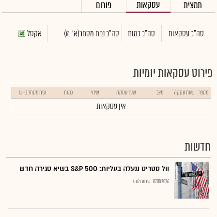
עסקאות
תמצית
פורום
סה"כ עסקאות
סה"כ כמות
סה"כ נפח מסחר
(א' ₪)
אקסל
פירוט עסקאות יומיות
מספר
שעת עסקה
מצב
שער עסקה
שינוי
כמות
נפח מסחר ב- ₪
אין עסקאות
חדשות
וול סטריט ננעלה בעליות: S&P 500 בשיא סגירה חדש
07.08.2026
שירות גלובס