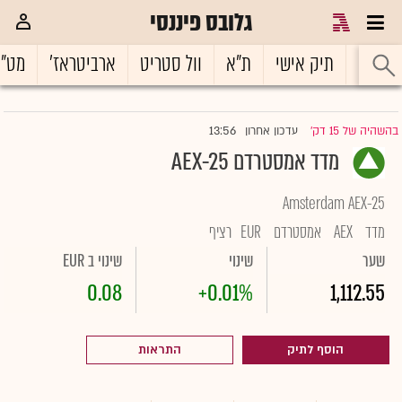
גלובס פיננסי
ראשי
תיק אישי
ת"א
וול סטריט
ארביטראז'
מט"
13:56
בהשהיה של 15 דק'
עדכון אחרון
|
מדד אמסטרדם AEX-25
Amsterdam AEX-25
מדד
AEX
אמסטרדם
EUR
רציף
שער
שינוי
שינוי ב EUR
0.08
+0.01%
1,112.55
הוסף לתיק
התראות