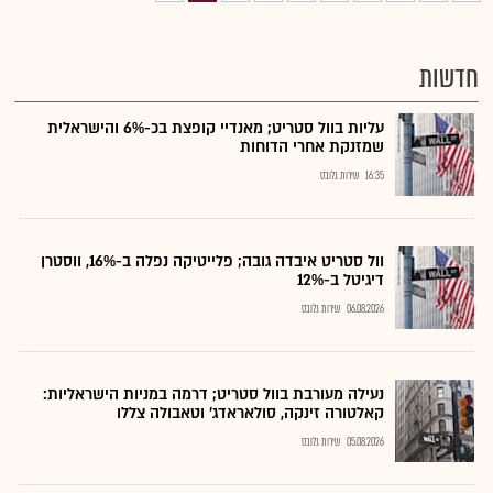
חדשות
עליות בוול סטריט; מאנדיי קופצת בכ-6% והישראלית
שמזנקת אחרי הדוחות
16:35
שירות גלובס
וול סטריט איבדה גובה; פלייטיקה נפלה ב-16%, ווסטרן
דיגיטל ב-12%
06.08.2026
שירות גלובס
נעילה מעורבת בוול סטריט; דרמה במניות הישראליות:
קאלטורה זינקה, סולאראדג' וטאבולה צללו
05.08.2026
שירות גלובס