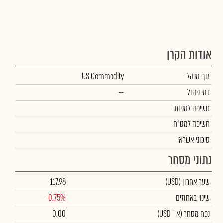
אודות הקרן
גוף מנהל
US Commodity
דמי ניהול
--
חשיפה למניות
חשיפה למט"ח
סיכוני אשראי
נתוני מסחר
שער אחרון
(USD)
117.98
שינוי באחוזים
-0.75%
נפח מסחר
(א` USD)
0.00