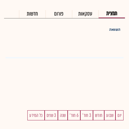
תמצית
עסקאות
פורום
חדשות
השוואה
יום
שבוע
חודש
3 חוד'
6 חוד'
שנה
3 שנים
כל המידע