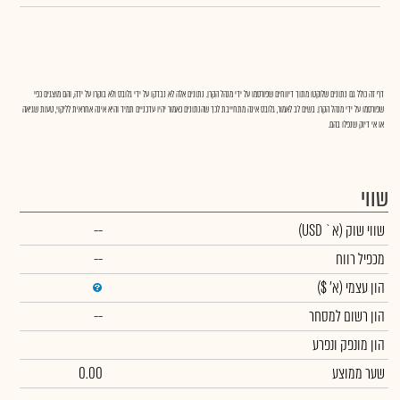
דף זה כולל גם נתונים שלוקטו מתוך דיווחים שפורסמו על ידי מנהל הקרן. נתונים אלה לא נבדקו על ידי גלובס ולא בוקרו על ידה, והם מוצגים כפי
שפורסמו על ידי מנהל הקרן. בשים לב לאמור, גלובס אינה מתחייבת לכך שהנתונים כאמור יהיו עדכניים תמיד והיא אינה אחראית לליקוי, טעות שגיאה
או אי דיוק שנפלו בהם.
שווי
שווי שוק
(א` USD)
--
מכפיל רווח
--
הון עצמי
(א' $)
הון רשום למסחר
--
הון מונפק ונפרע
שער ממוצע
0.00