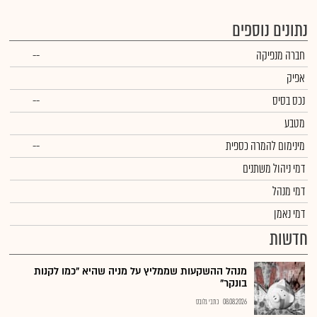
נתונים נוספים
חברה מנפיקה
--
אפיק
נכס בסיס
--
מטבע
מינימום להמרה כספית
--
דמי ניהול משתנים
דמי מנהל
דמי נאמן
חדשות
מנהל ההשקעות שממליץ על מניה שהיא "כמו לקנות
בונקר"
08.08.2026
כתבי גלובס