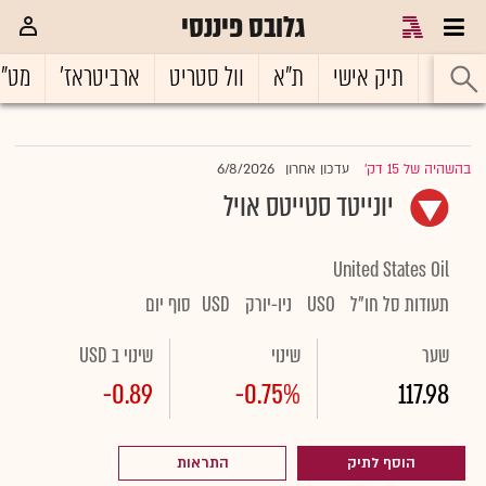
גלובס פיננסי
ראשי
תיק אישי
ת"א
וול סטריט
ארביטראז'
מט"
6/8/2026
בהשהיה של 15 דק'
עדכון אחרון
|
יונייטד סטייטס אויל
United States Oil
תעודות סל חו"ל
USO
ניו-יורק
USD
סוף יום
שער
שינוי
שינוי ב USD
-0.89
-0.75%
117.98
הוסף לתיק
התראות