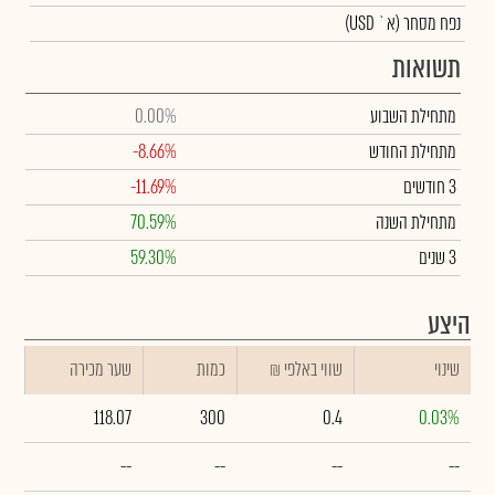
נפח מסחר
(א` USD)
תשואות
מתחילת השבוע
0.00%
מתחילת החודש
-8.66%
3 חודשים
-11.69%
מתחילת השנה
70.59%
3 שנים
59.30%
היצע
שינוי
₪ שווי באלפי
כמות
שער מכירה
118.07
300
0.4
0.03%
--
--
--
--