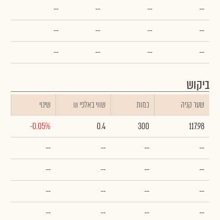
--
--
--
--
--
--
--
--
--
--
--
--
ביקוש
שער קניה
כמות
₪ שווי באלפי
שינוי
-0.05%
0.4
300
117.98
--
--
--
--
--
--
--
--
--
--
--
--
--
--
--
--