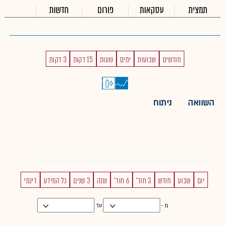
תמצית
עסקאות
פורום
חדשות
חודשים
שבועות
ימים
שעות
15 דקות
3 דקות
השוואה
ניתוח
יום
שבוע
חודש
3 חוד'
6 חוד'
שנה
3 שנים
כל המידע
דינמי
מ -
עד