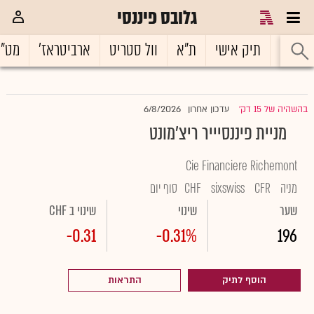
גלובס פיננסי
ראשי
תיק אישי
ת"א
וול סטריט
ארביטראז'
מט"
6/8/2026
בהשהיה של 15 דק'
עדכון אחרון
|
מניית פיננסיייר ריצ'מונט
Cie Financiere Richemont
מניה
CFR
sixswiss
CHF
סוף יום
שער
שינוי
שינוי ב CHF
-0.31
-0.31%
196
הוסף לתיק
התראות