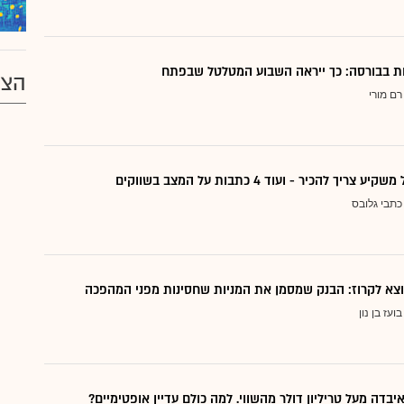
דות בבורסה: כך ייראה השבוע המטלטל שבפתח
הצע
רם מורי
ריך להכיר - ועוד 4 כתבות על המצב בשווקים
כתבי גלובס
בועז בן נון
יבדה מעל טריליון דולר מהשווי. למה כולם עדיין אופטימיים?