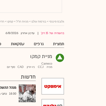
גלובס פיננסי
>
בורסות עולם
>
מניות חו"ל
>
קמקו
> חדש
6/8/2026
בהשהיה של 15 דק'
עדכון אחרון
|
תמצית
גרפים
עסקאות
פ
מניית קמקו
Cameco
מניה
CCJ
ניו-יורק
CAD
סוף יום
חדשות
מנהל ההשקעו
16:00
כתבי ג