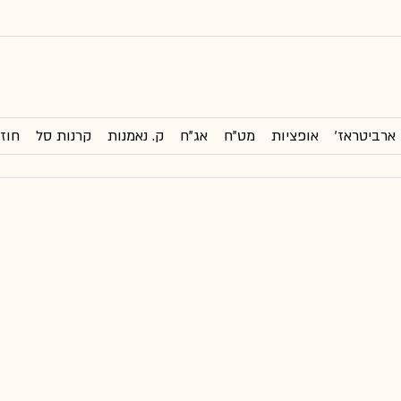
ארביטראז'
אופציות
מט"ח
אג"ח
ק. נאמנות
קרנות סל
חוזי