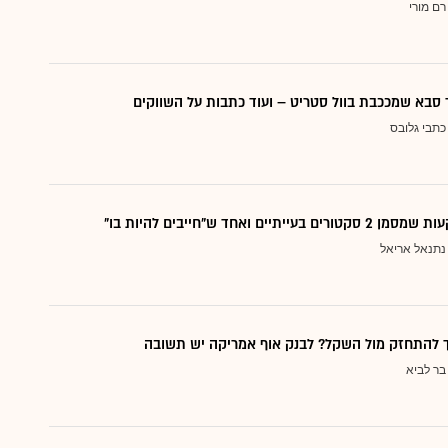
רם מורי
סבא שמככבת בוול סטריט – ועוד כתבות על השווקים
כתבי גלובס
עייתיים ואחד ש"חייבים להיות בו"
נתנאל אריאל
ך להתחזק מול השקל? לבנק אוף אמריקה יש תשובה
בר לביא