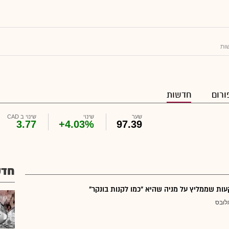
ות
ורום
חדשות
שער
שינוי
שינוי ב CAD
3.77
+4.03%
97.39
חדש
ת שממליץ על מניה שהיא "כמו לקנות בונקר"
לובס