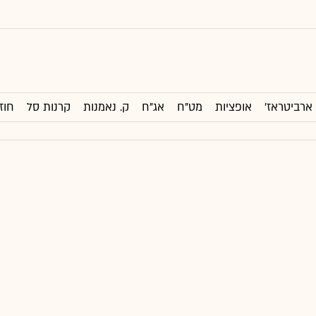
ארביטראז'
אופציות
מט"ח
אג"ח
ק. נאמנות
קרנות סל
חוז