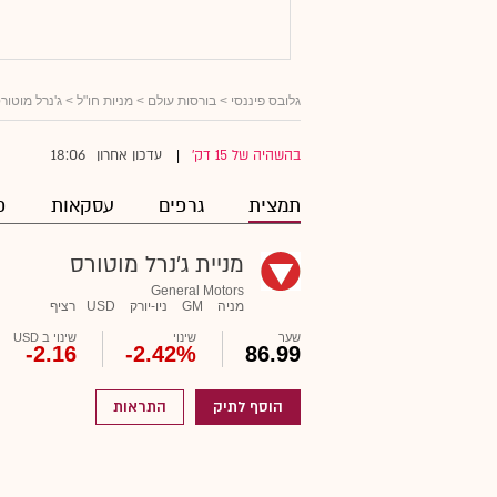
גלובס פיננסי
>
בורסות עולם
>
מניות חו"ל
> ג'נרל מוטור
18:06
בהשהיה של 15 דק'
עדכון אחרון
|
תמצית
גרפים
עסקאות
פ
מניית ג'נרל מוטורס
General Motors
מניה
GM
ניו-יורק
USD
רציף
שער
שינוי
שינוי ב USD
-2.16
-2.42%
86.99
הוסף לתיק
התראות