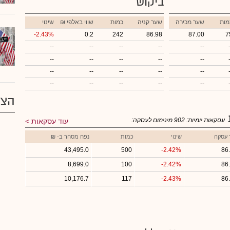
ביקוש
מות
שער מכירה
שער קניה
כמות
₪ שווי באלפי
שינוי
-2.43%
0.2
242
86.98
87.00
7
--
--
--
--
--
--
--
--
--
--
--
--
--
--
--
--
--
--
--
--
הצע
עסקאות יומיות:
902
מינימום לעסקה:
עוד עסקאות
 עסקה
שינוי
כמות
נפח מסחר ב- ₪
43,495.0
500
-2.42%
86
8,699.0
100
-2.42%
86
10,176.7
117
-2.43%
86