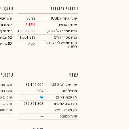
נתוני מסחר
שערי
שער אחרון
(USD)
86.99
שער יומי
שינוי באחוזים
-2.42%
יומי גבוה
נפח מסחר
(א` USD)
139,298.22
יומי נמוך
נפח מסחר
(ע"נ)
1,601,313
52 שבועות גבוה
נפח ממוצע לרבעון (א`
52 שבועות נמוך
0.00
USD)
שווי
נתוני
שווי שוק
(א` USD)
81,149,604
שער פתי
מכפיל רווח
0.04
שער בסי
הון עצמי
(א' $)
שינוי באח
הון רשום למסחר
932,861,303
שינוי
ב- USD
הון מונפק ונפרע
נפח מס
שער ממוצע
--