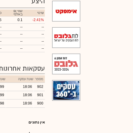
היצע
₪ שווי
שינוי
כ
באלפי
5
0.1
-2.41%
--
--
--
--
--
--
--
--
--
--
--
--
עסקאות אחרונות
מספר
שעת עסקה
שער
.99
18:06
902
.99
18:06
901
.98
18:06
900
אין נתונים