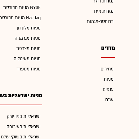
נגזרות דולר
מניות מבורסת NYSE
נגזרות אירו
מניות מבורסת Nasdaq
ברומטר-מגמות
מניות מלונדון
מניות מגרמניה
מדדים
מניות מצרפת
מניות מאיטליה
מחירים
מניות מספרד
מניות
ענפים
מניות ישראליות בעו
אג"ח
ישראליות בניו יורק
ישראליות באירופה
ישראליות בשוקי עולם