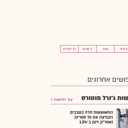
6 חוד'
שנה
3 שנים
כל המידע
ושים אחרונים
ות ג'נרל מוטורס
עוד חדשות
התאוששות חדה בשבבים
הקפיצה את וול סטריט;
נאסד"ק זינק ב־1.3%