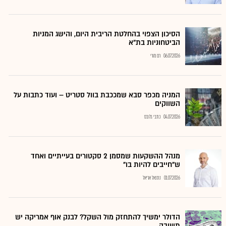
הסיכון הצפוי בהחלטת הריבית היום, והישג המניות
הביטחוניות בת"א
06.07.2026
רם מורי
המניה מכפר סבא שמככבת בוול סטריט – ועוד כתבות על
השווקים
04.07.2026
כתבי גלובס
מנהל ההשקעות שמסמן 2 סקטורים בעייתיים ואחד
ש"חייבים להיות בו"
01.07.2026
נתנאל אריאל
הדולר ימשיך להתחזק מול השקל? לבנק אוף אמריקה יש
תשובה