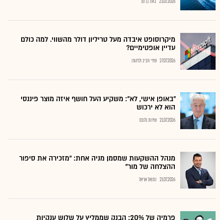
23.07.2026
בועז בן נון
מיקרוסופט איבדה מעל טריליון דולר מהשווי. למה כולם
עדיין אופטימיים?
27.07.2026
שירי חביב ולדהורן
"באופן אישי, לא": משקיע העל חושף איזה מוצר פיננסי
הוא לא ירכוש
21.07.2026
שירות גלובס
מנהל ההשקעות שמסמן מניה אחת: "מזכירה את סיפור
ההצלחה של מור"
21.07.2026
נתנאל אריאל
פרמיה של 20%: הבנק שממליץ על שלוש ענקיות