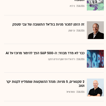
25.06.2026
בר לביא
זה הזמן למכור מניות בת"א? התשובה של צבי סטפק
25.06.2026
צבי סטפק
כבר לא מדד מבוזר: ה-S&P 500 הפך להימור מרוכז על AI
23.06.2026
רו"ח ועו"ד איתי רושקביץ ודרינה רזניקוב
2 סקטורים, 5 מניות: מנהל ההשקעות שממליץ לקנות יקר
וטוב
23.06.2026
נתנאל אריאל