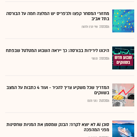
מחזורי המסחר קפצו ולג'פריס יש המלצה חמה על הבורסה
בתל אביב
27.07.2026
שירי חביב-ולדהורן
היכונו לירידות בבורסה: כך ייראה השבוע המטלטל שבפתח
27.07.2026
רם מורי
המדריך שכל משקיע צריך להכיר - ועוד 4 כתבות על המצב
בשווקים
25.07.2026
כתבי גלובס
סוכן AI לא יוצא לקרוז: הבנק שמסמן את המניות שחסינות
מפני המהפכה