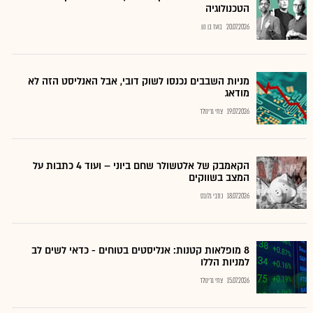
הטכנולוגיה
20.07.2026
בועז בן נון
מניות השבבים נכנסו לשוק דובי, אבל האנליסט הזה לא
מודאג
19.07.2026
צחי גרינולד
הקאמבק של אלטשולר שחם ביוני – ועוד 4 כתבות על
המצב בשווקים
18.07.2026
כתבי גלובס
8 מופלאות קטנות: אנליסטים בטוחים - כדאי לשים לב
למניות הללו
15.07.2026
צחי גרינולד