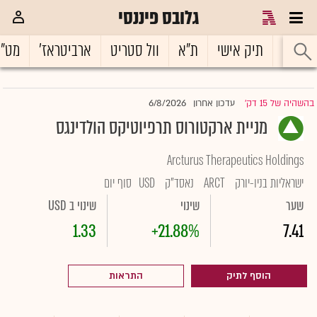
גלובס פיננסי
ראשי
תיק אישי
ת"א
וול סטריט
ארביטראז'
מט"
6/8/2026
בהשהיה של 15 דק'
עדכון אחרון
|
מניית ארקטורוס תרפיוטיקס הולדינגס
Arcturus Therapeutics Holdings
ישראליות בניו-יורק
ARCT
נאסד"ק
USD
סוף יום
שער
שינוי
שינוי ב USD
1.33
+21.88%
7.41
הוסף לתיק
התראות