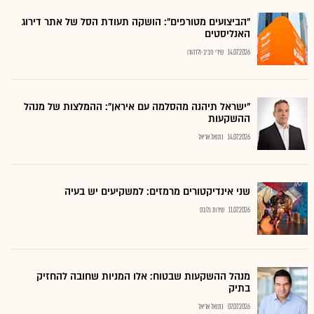
"הביצועים מטורפים": הושקה תעודת הסל של אתר דירוג
האנליסטים
14.07.2026
שירי חביב-ולדהורן
"ישראל תיהנה מהסלמה עם איראן": ההמלצות של מנהל
ההשקעות
14.07.2026
נתנאל אריאל
שני אינדיקטורים מרמזים: למשקיעים יש בעיה
11.07.2026
שירות גלובס
מנהל ההשקעות שבטוח: אלו המניות שחובה להחזיק
בתיק
07.07.2026
נתנאל אריאל