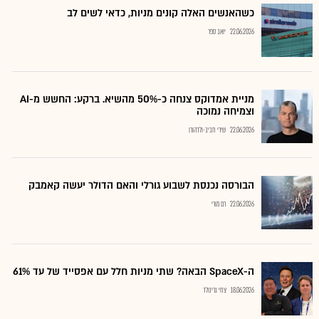
כשהאנשים האלה קונים מניות, כדאי לשים לב
22.06.2026
יואב ספר
מניית אמדוקס צנחה כ-50% מהשיא. ברקע: החשש מ-AI
וצמיחה נמוכה
22.06.2026
שירי חביב-ולדהורן
הבורסה נכנסת לשבוע גורלי והאם הדולר יעשה קאמבק
22.06.2026
רם מורי
ה-SpaceX הבאה? שתי מניות חלל עם אפסייד של עד 61%
18.06.2026
צחי גרינולד