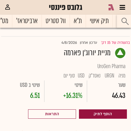
גלובס פיננסי
ראשי
תיק אישי
ת"א
וול סטריט
ארביטראז'
מט"
4/8/2026
בהשהיה של 15 דק'
עדכון אחרון
|
מניית יורוג'ן פארמה
UroGen Pharma
מניה
URGN
נאסד"ק
USD
סוף יום
שער
שינוי
שינוי ב USD
6.51
+16.31%
46.43
הוסף לתיק
התראות