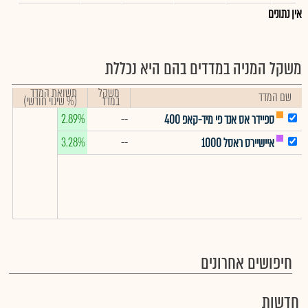
אין נתונים
משקל המניה במדדים בהם היא נכללת
משקל
תשואת המדד
שם המדד
במדד
(% שינוי חודשי)
2.89%
--
ספיידר אס אנד פי מיד-קאפ 400
3.28%
--
איישיירס ראסל 1000
חיפושים אחרונים
חדשות