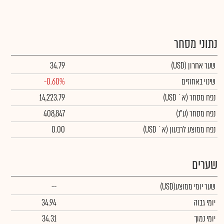
נתוני מסחר
שער אחרון
(USD)
34.79
שינוי באחוזים
-0.60%
נפח מסחר
(א` USD)
14,223.79
נפח מסחר
(ע"נ)
408,847
נפח ממוצע לרבעון (א` USD)
0.00
שערים
שער יומי ממוצע
(USD)
--
יומי גבוה
34.94
יומי נמוך
34.31