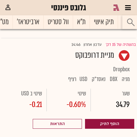
גלובס פיננסי
ראשי
תיק אישי
ת"א
וול סטריט
ארביטראז'
מט"
14:46
בהשהיה של 15 דק'
עדכון אחרון
|
מניית דרופבוקס
Dropbox
מניה
DBX
נאסד"ק
USD
רציף
שער
שינוי
שינוי ב USD
-0.21
-0.60%
34.79
הוסף לתיק
התראות