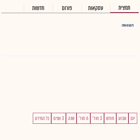
תמצית
עסקאות
פורום
חדשות
השוואה
יום
שבוע
חודש
3 חוד'
6 חוד'
שנה
3 שנים
כל המידע