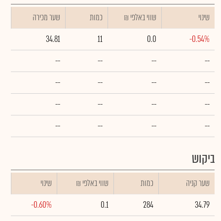
שינוי
₪ שווי באלפי
כמות
שער מכירה
34.81
11
0.0
-0.54%
--
--
--
--
--
--
--
--
--
--
--
--
--
--
--
--
ביקוש
שער קניה
כמות
₪ שווי באלפי
שינוי
-0.60%
0.1
284
34.79