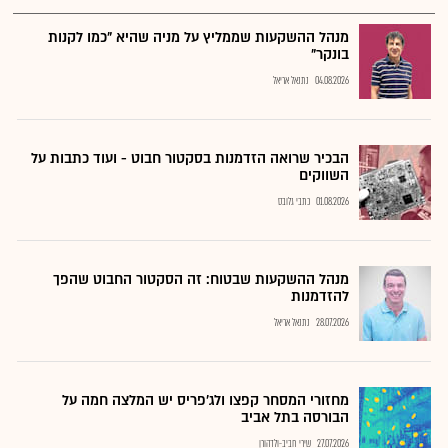
מנהל ההשקעות שממליץ על מניה שהיא "כמו לקנות
בונקר"
04.08.2026
נתנאל אריאל
הבכיר שרואה הזדמנות בסקטור חבוט - ועוד כתבות על
השווקים
01.08.2026
כתבי גלובס
מנהל ההשקעות שבטוח: זה הסקטור החבוט שהפך
להזדמנות
28.07.2026
נתנאל אריאל
מחזורי המסחר קפצו ולג'פריס יש המלצה חמה על
הבורסה בתל אביב
27.07.2026
שירי חביב-ולדהורן