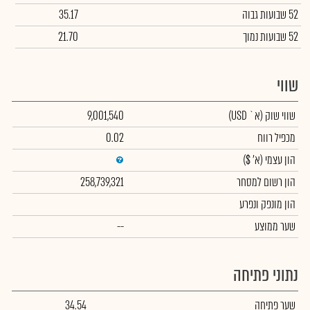
52 שבועות גבוה
35.17
52 שבועות נמוך
21.70
שווי
שווי שוק
(א` USD)
9,001,540
מכפיל רווח
0.02
הון עצמי
(א' $)
הון רשום למסחר
258,739,321
הון מונפק ונפרע
שער ממוצע
--
נתוני פתיחה
שער פתיחה
34.54