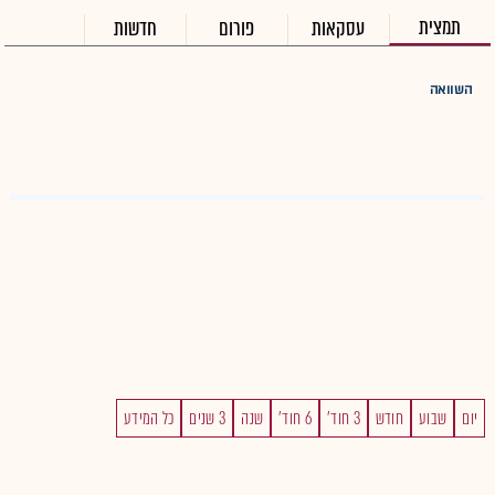
תמצית
עסקאות
פורום
חדשות
השוואה
יום
שבוע
חודש
3 חוד'
6 חוד'
שנה
3 שנים
כל המידע