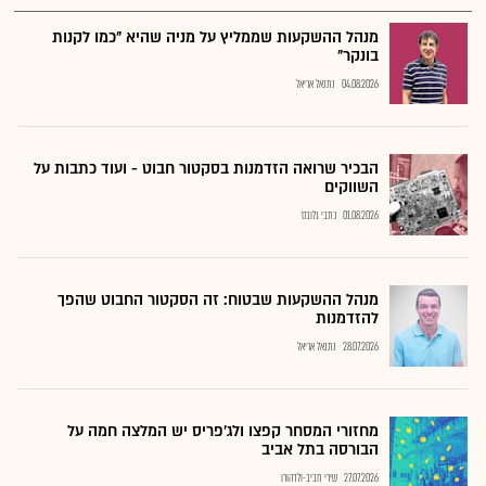
מנהל ההשקעות שממליץ על מניה שהיא "כמו לקנות
בונקר"
04.08.2026
נתנאל אריאל
הבכיר שרואה הזדמנות בסקטור חבוט - ועוד כתבות על
השווקים
01.08.2026
כתבי גלובס
מנהל ההשקעות שבטוח: זה הסקטור החבוט שהפך
להזדמנות
28.07.2026
נתנאל אריאל
מחזורי המסחר קפצו ולג'פריס יש המלצה חמה על
הבורסה בתל אביב
27.07.2026
שירי חביב-ולדהורן