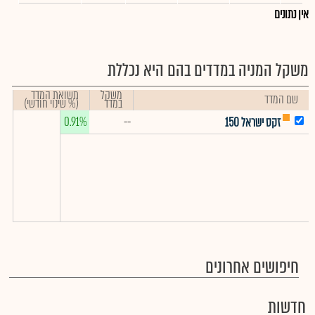
אין נתונים
משקל המניה במדדים בהם היא נכללת
משקל
תשואת המדד
שם המדד
במדד
(% שינוי חודשי)
0.91%
--
זקס ישראל 150
חיפושים אחרונים
חדשות