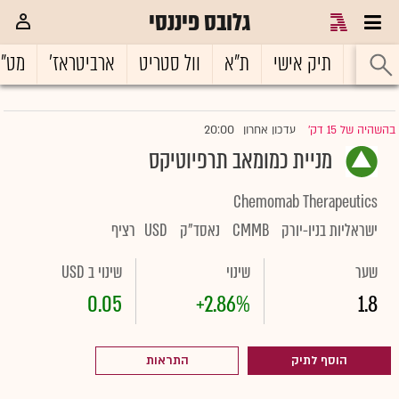
גלובס פיננסי
ראשי
תיק אישי
ת"א
וול סטריט
ארביטראז'
מט"
20:00
בהשהיה של 15 דק'
עדכון אחרון
|
מניית כמומאב תרפיוטיקס
Chemomab Therapeutics
ישראליות בניו-יורק
CMMB
נאסד"ק
USD
רציף
שער
שינוי
שינוי ב USD
0.05
+2.86%
1.8
הוסף לתיק
התראות