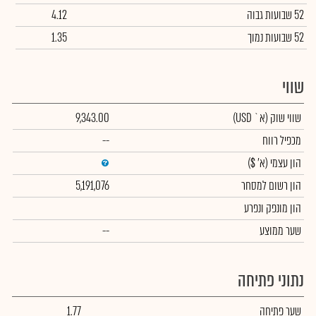
52 שבועות גבוה
4.12
52 שבועות נמוך
1.35
שווי
שווי שוק
(א` USD)
9,343.00
מכפיל רווח
--
הון עצמי
(א' $)
הון רשום למסחר
5,191,076
הון מונפק ונפרע
שער ממוצע
--
נתוני פתיחה
שער פתיחה
1.77