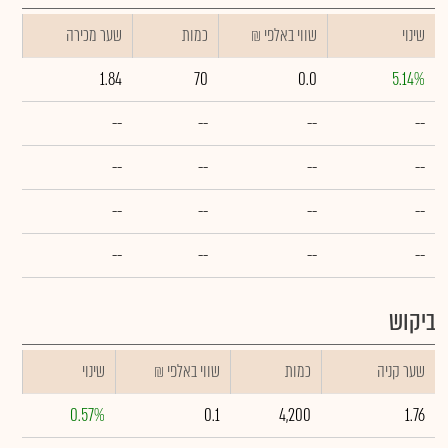
שינוי
₪ שווי באלפי
כמות
שער מכירה
1.84
70
0.0
5.14%
--
--
--
--
--
--
--
--
--
--
--
--
--
--
--
--
ביקוש
שער קניה
כמות
₪ שווי באלפי
שינוי
0.57%
0.1
4,200
1.76