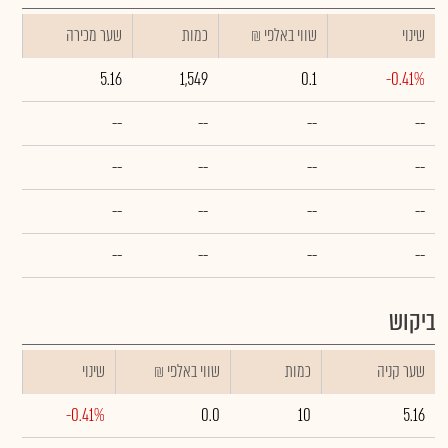
שינוי
₪ שווי באלפי
כמות
שער מכירה
5.16
1,549
0.1
-0.41%
--
--
--
--
--
--
--
--
--
--
--
--
--
--
--
--
ביקוש
שער קניה
כמות
₪ שווי באלפי
שינוי
-0.41%
0.0
10
5.16