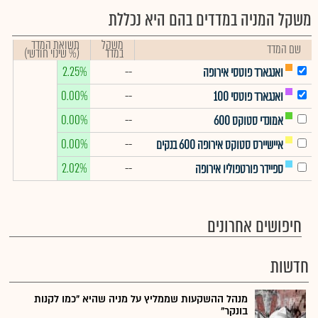
משקל המניה במדדים בהם היא נכללת
משקל
תשואת המדד
שם המדד
במדד
(% שינוי חודשי)
2.25%
--
ואנגארד פוטסי אירופה
0.00%
--
ואנגארד פוטסי 100
0.00%
--
אמונדי סטוקס 600
0.00%
--
איישיירס סטוקס אירופה 600 בנקים
2.02%
--
ספיידר פורטפוליו אירופה
חיפושים אחרונים
חדשות
מנהל ההשקעות שממליץ על מניה שהיא "כמו לקנות
בונקר"