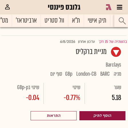
גלובס פיננסי
ראשי
תיק אישי
ת"א
וול סטריט
ארביטראז'
מט"
6/8/2026
בהשהיה של 15 דק'
עדכון אחרון
|
מניית ברקליס
Barclays
מניה
BARC
London-CB
GBp
סוף יום
שער
שינוי
שינוי בGBp-p
-0.04
-0.77%
5.18
הוסף לתיק
התראות