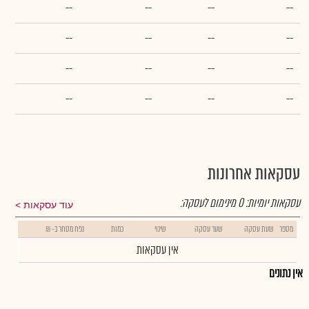
--
--
--
--
--
--
--
--
--
--
--
--
--
--
--
--
עסקאות אחרונות
עסקאות יומיות:
0
מינימום לעסקה:
עוד עסקאות
מספר
שעת עסקה
שער עסקה
שינוי
כמות
נפח מסחר ב- ₪
אין עסקאות
אין נתונים