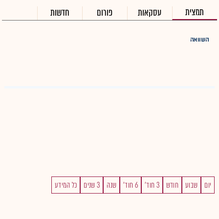
תמצית
עסקאות
פורום
חדשות
השוואה
יום
שבוע
חודש
3 חוד'
6 חוד'
שנה
3 שנים
כל המידע