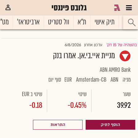
גלובס פיננסי
ראשי
תיק אישי
ת"א
וול סטריט
ארביטראז'
מט"
6/8/2026
בהשהיה של 15 דק'
עדכון אחרון
|
מניית איי.בי.אן. אמרו בנק
ABN AMRO Bank
מניה
ABN
Amsterdam-CB
EUR
סוף יום
שער
שינוי
שינוי ב EUR
-0.18
-0.45%
39.92
הוסף לתיק
התראות