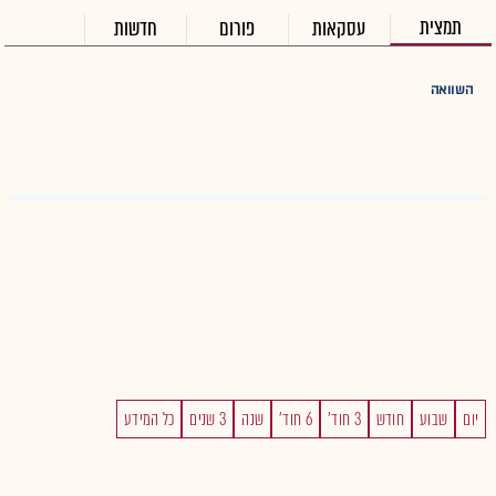
תמצית
עסקאות
פורום
חדשות
השוואה
יום
שבוע
חודש
3 חוד'
6 חוד'
שנה
3 שנים
כל המידע