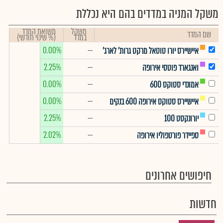
משקל המניה במדדים בהם היא נכללת
משקל
תשואת המדד
שם המדד
במדד
(% שינוי חודשי)
0.00%
--
איישיירס יורו טוטאל מרקט גרות' לארג'
2.25%
--
ואנגארד פוטסי אירופה
0.00%
--
אמונדי סטוקס 600
0.00%
--
איישיירס סטוקס אירופה 600 בנקים
2.25%
--
יורונקסט 100
2.02%
--
ספיידר פורטפוליו אירופה
חיפושים אחרונים
חדשות