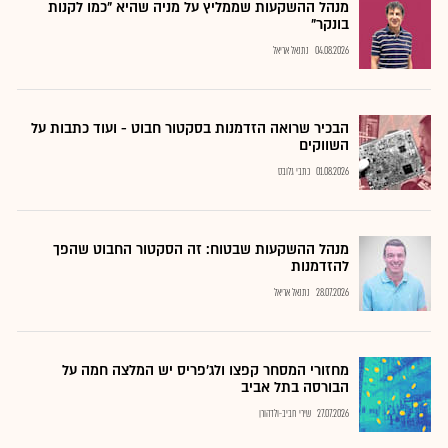
מנהל ההשקעות שממליץ על מניה שהיא "כמו לקנות
בונקר"
04.08.2026
נתנאל אריאל
הבכיר שרואה הזדמנות בסקטור חבוט - ועוד כתבות על
השווקים
01.08.2026
כתבי גלובס
מנהל ההשקעות שבטוח: זה הסקטור החבוט שהפך
להזדמנות
28.07.2026
נתנאל אריאל
מחזורי המסחר קפצו ולג'פריס יש המלצה חמה על
הבורסה בתל אביב
27.07.2026
שירי חביב-ולדהורן