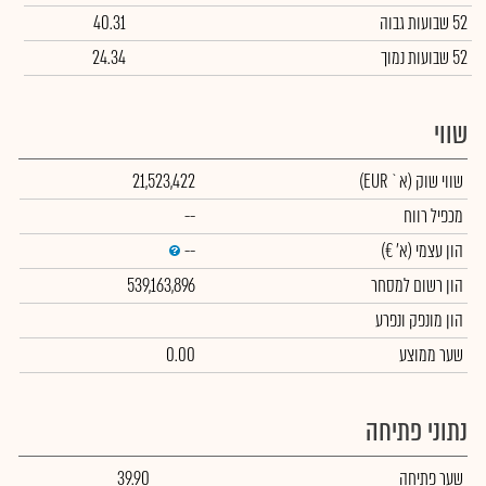
52 שבועות גבוה
40.31
52 שבועות נמוך
24.34
שווי
שווי שוק
(א` EUR)
21,523,422
מכפיל רווח
--
הון עצמי
(א' €)
--
הון רשום למסחר
539,163,896
הון מונפק ונפרע
שער ממוצע
0.00
נתוני פתיחה
שער פתיחה
39.90