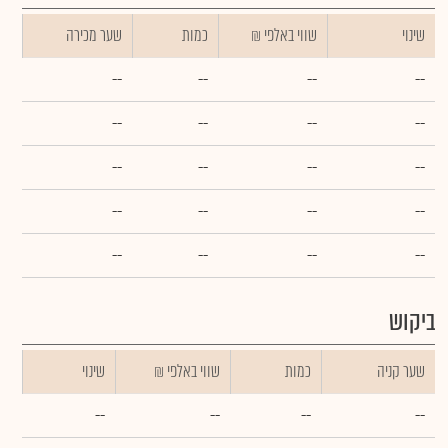
שינוי
₪ שווי באלפי
כמות
שער מכירה
--
--
--
--
--
--
--
--
--
--
--
--
--
--
--
--
--
--
--
--
ביקוש
שער קניה
כמות
₪ שווי באלפי
שינוי
--
--
--
--