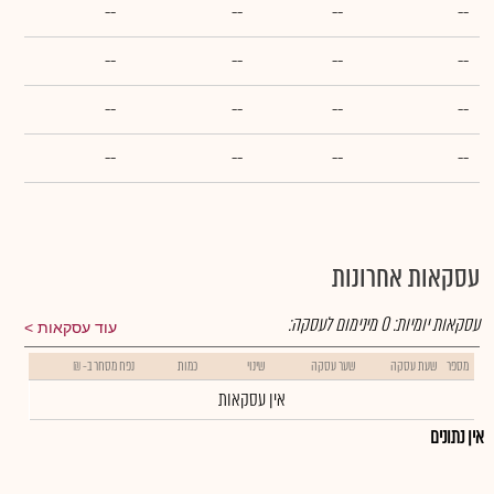
--
--
--
--
--
--
--
--
--
--
--
--
--
--
--
--
עסקאות אחרונות
עסקאות יומיות:
0
מינימום לעסקה:
עוד עסקאות
מספר
שעת עסקה
שער עסקה
שינוי
כמות
נפח מסחר ב- ₪
אין עסקאות
אין נתונים