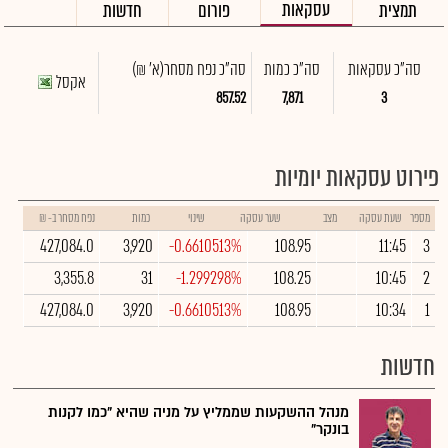
עסקאות
תמצית
פורום
חדשות
סה"כ עסקאות
סה"כ כמות
סה"כ נפח מסחר
(א' ₪)
אקסל
857.52
7,871
3
פירוט עסקאות יומיות
מספר
שעת עסקה
מצב
שער עסקה
שינוי
כמות
נפח מסחר ב- ₪
427,084.0
3,920
-0.6610513%
108.95
11:45
3
3,355.8
31
-1.299298%
108.25
10:45
2
427,084.0
3,920
-0.6610513%
108.95
10:34
1
חדשות
מנהל ההשקעות שממליץ על מניה שהיא "כמו לקנות
בונקר"