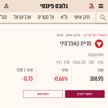
גלובס פיננסי
ראשי
תיק אישי
ת"א
וול סטריט
ארביטראז'
מט"
11:45
בהשהיה של 15 דק'
עדכון אחרון
|
מניית קאפג'מיני
Capgemini
מניה
CAP
Paris-CB
EUR
רציף
שער
שינוי
שינוי ב EUR
-0.73
-0.66%
108.95
הוסף לתיק
התראות