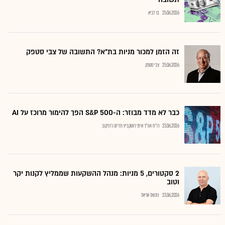
25.06.2026
בר לביא
זה הזמן למכור מניות בת"א? התשובה של צבי סטפק
25.06.2026
צבי סטפק
כבר לא מדד מבוזר: ה-S&P 500 הפך להימור מרוכז על AI
23.06.2026
רו"ח ועו"ד איתי רושקביץ ודרינה רזניקוב
2 סקטורים, 5 מניות: מנהל ההשקעות שממליץ לקנות יקר
וטוב
23.06.2026
נתנאל אריאל