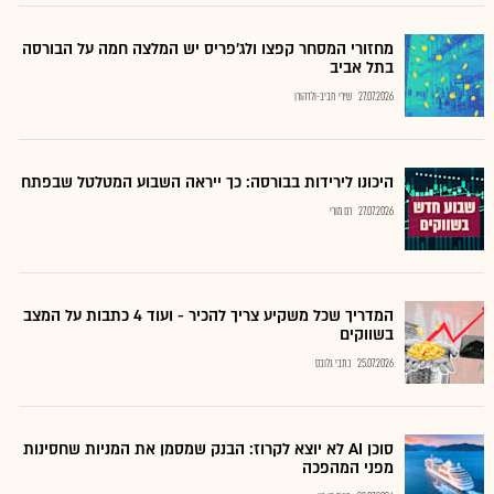
מחזורי המסחר קפצו ולג'פריס יש המלצה חמה על הבורסה
בתל אביב
27.07.2026
שירי חביב-ולדהורן
היכונו לירידות בבורסה: כך ייראה השבוע המטלטל שבפתח
27.07.2026
רם מורי
המדריך שכל משקיע צריך להכיר - ועוד 4 כתבות על המצב
בשווקים
25.07.2026
כתבי גלובס
סוכן AI לא יוצא לקרוז: הבנק שמסמן את המניות שחסינות
מפני המהפכה