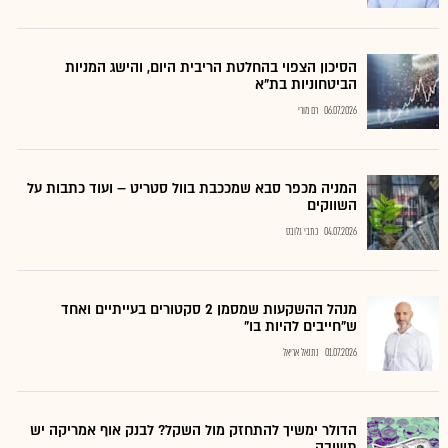
הסיכון הצפוי בהחלטת הריבית היום, והישג המניות
הביטחוניות בת"א
06.07.2026
רם מורי
המניה מכפר סבא שמככבת בוול סטריט – ועוד כתבות על
השווקים
04.07.2026
כתבי גלובס
מנהל ההשקעות שמסמן 2 סקטורים בעייתיים ואחד
ש"חייבים להיות בו"
01.07.2026
נתנאל אריאל
הדולר ימשיך להתחזק מול השקל? לבנק אוף אמריקה יש
תשובה