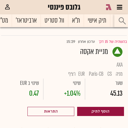
גלובס פיננסי
ראשי
תיק אישי
ת"א
וול סטריט
ארביטראז'
מט"
15:29
בהשהיה של 15 דק'
עדכון אחרון
|
מניית אקסה
AXA
מניה
CS
Paris-CB
EUR
רציף
שער
שינוי
שינוי ב EUR
0.47
+1.04%
45.13
הוסף לתיק
התראות