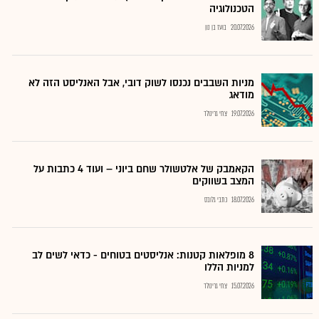
הטכנולוגיה
20.07.2026
בועז בן נון
מניות השבבים נכנסו לשוק דובי, אבל האנליסט הזה לא
מודאג
19.07.2026
צחי גרינולד
הקאמבק של אלטשולר שחם ביוני – ועוד 4 כתבות על
המצב בשווקים
18.07.2026
כתבי גלובס
8 מופלאות קטנות: אנליסטים בטוחים - כדאי לשים לב
למניות הללו
15.07.2026
צחי גרינולד