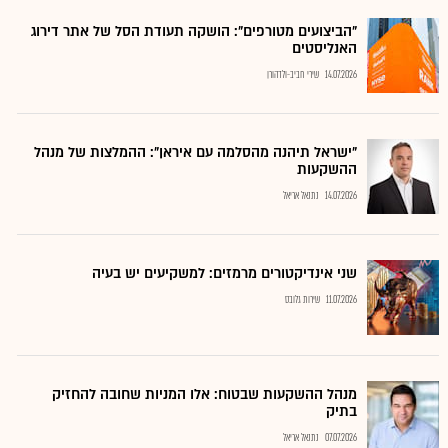
"הביצועים מטורפים": הושקה תעודת הסל של אתר דירוג
האנליסטים
14.07.2026
שירי חביב-ולדהורן
"ישראל תיהנה מהסלמה עם איראן": ההמלצות של מנהל
ההשקעות
14.07.2026
נתנאל אריאל
שני אינדיקטורים מרמזים: למשקיעים יש בעיה
11.07.2026
שירות גלובס
מנהל ההשקעות שבטוח: אלו המניות שחובה להחזיק
בתיק
07.07.2026
נתנאל אריאל