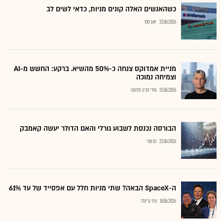
כשהאנשים האלה קונים מניות, כדאי לשים לב
22.06.2026
יואב ספר
מניית אמדוקס צנחה כ-50% מהשיא. ברקע: החשש מ-AI
וצמיחה נמוכה
22.06.2026
שירי חביב-ולדהורן
הבורסה נכנסת לשבוע גורלי והאם הדולר יעשה קאמבק
22.06.2026
רם מורי
ה-SpaceX הבאה? שתי מניות חלל עם אפסייד של עד 61%
18.06.2026
צחי גרינולד