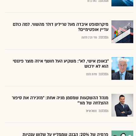
23.07.2026
בועז בן נון
מיקרוסופט איבדה מעל טריליון דולר מהשווי. למה כולם
עדיין אופטימיים?
27.07.2026
שירי חביב ולדהורן
"באופן אישי, לא": משקיע העל חושף איזה מוצר פיננסי
הוא לא ירכוש
21.07.2026
שירות גלובס
מנהל ההשקעות שמסמן מניה אחת: "מזכירה את סיפור
ההצלחה של מור"
21.07.2026
נתנאל אריאל
פרמיה של 20%: הבנק שממליץ על שלוש ענקיות