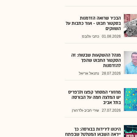
הבכיר שרואה הזדמנות
בסקטור חבוט - ועוד כתבות על
השווקים
01.08.2026
כתבי גלובס
מנהל ההשקעות שבטוח: זה
הסקטור החבוט שהפך
להזדמנות
28.07.2026
נתנאל אריאל
מחזורי המסחר קפצו ולג'פריס
יש המלצה חמה על הבורסה
בתל אביב
27.07.2026
שירי חביב-ולדהורן
היכונו לירידות בבורסה: כך
ייראה השבוע המטלטל שבפתח