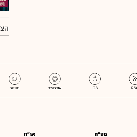
הצע
מט"ח
אג"ח