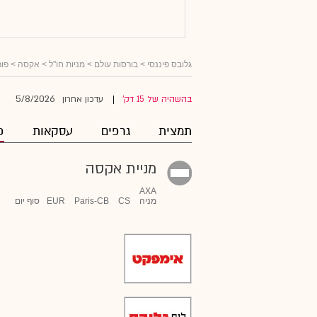
גלובס פיננסי
>
בורסות עולם
>
מניות חו"ל
>
אקסה
> פור
5/8/2026
בהשהיה של 15 דק'
עדכון אחרון
|
תמצית
גרפים
עסקאות
פ
מניית אקסה
AXA
מניה
CS
Paris-CB
EUR
סוף יום