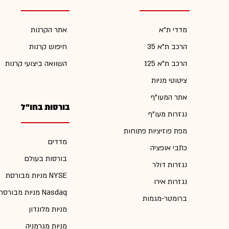
מדדי ת"א
אתר הקרנות
הרכב ת"א 35
חיפוש קרנות
הרכב ת"א 125
השוואה ביצועי קרנות
ציטוטי מניות
אתר המעו"ף
בורסות בחו"ל
נגזרות מעו"ף
מפת פוזיציות פתוחות
מדדים
כתבי אופציה
בורסות בעולם
נגזרות דולר
מניות מבורסת NYSE
נגזרות אירו
מניות מבורסת Nasdaq
ברומטר-מגמות
מניות מלונדון
מניות מגרמניה