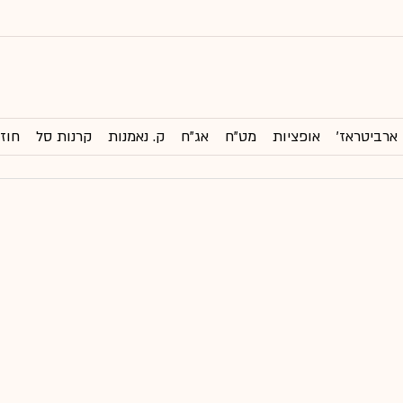
ארביטראז'
אופציות
מט"ח
אג"ח
ק. נאמנות
קרנות סל
חוזי