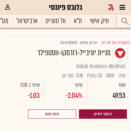
גלובס פיננסי
ראשי
תיק אישי
ת"א
וול סטריט
ארביטראז'
מט"
12/4/2023
בהשהיה של 15 דק'
עדכון אחרון
|
מניית יוניבייל-רודמקו-ווסטפילד
Unibail-Rodamco-Westfield
מניה
URW
Paris-CB
EUR
סוף יום
שער
שינוי
שינוי ב EUR
-1.03
-2.04%
49.53
הוסף לתיק
התראות