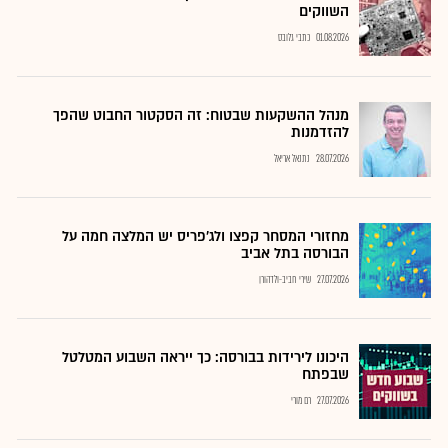
השווקים
01.08.2026
כתבי גלובס
מנהל ההשקעות שבטוח: זה הסקטור החבוט שהפך
להזדמנות
28.07.2026
נתנאל אריאל
מחזורי המסחר קפצו ולג'פריס יש המלצה חמה על
הבורסה בתל אביב
27.07.2026
שירי חביב-ולדהורן
היכונו לירידות בבורסה: כך ייראה השבוע המטלטל
שבפתח
27.07.2026
רם מורי