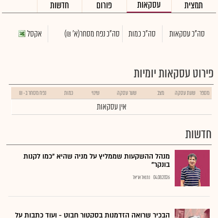
עסקאות
תמצית
פורום
חדשות
סה"כ עסקאות
סה"כ כמות
סה"כ נפח מסחר
(א' ₪)
אקסל
פירוט עסקאות יומיות
מספר
שעת עסקה
מצב
שער עסקה
שינוי
כמות
נפח מסחר ב- ₪
אין עסקאות
חדשות
מנהל ההשקעות שממליץ על מניה שהיא "כמו לקנות
בונקר"
04.08.2026
נתנאל אריאל
הבכיר שרואה הזדמנות בסקטור חבוט - ועוד כתבות על