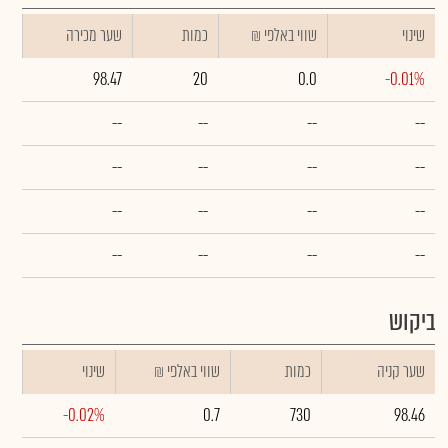
שינוי
₪ שווי באלפי
כמות
שער מכירה
98.47
20
0.0
-0.01%
--
--
--
--
--
--
--
--
--
--
--
--
--
--
--
--
ביקוש
שער קניה
כמות
₪ שווי באלפי
שינוי
-0.02%
0.7
730
98.46