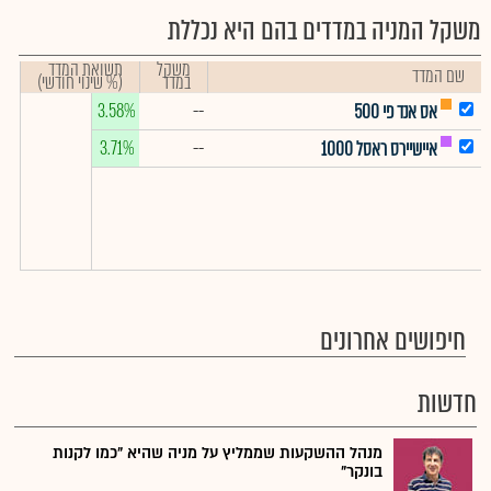
משקל המניה במדדים בהם היא נכללת
משקל
תשואת המדד
שם המדד
במדד
(% שינוי חודשי)
3.58%
--
אס אנד פי 500
3.71%
--
איישיירס ראסל 1000
חיפושים אחרונים
חדשות
מנהל ההשקעות שממליץ על מניה שהיא "כמו לקנות
בונקר"