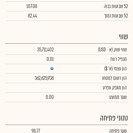
52 שבועות גבוה
107.08
52 שבועות נמוך
82.44
שווי
שווי שוק
(א` USD)
35,711,402
מכפיל רווח
0.01
הון עצמי
(א' $)
הון רשום למסחר
362,625,938
הון מונפק ונפרע
שער ממוצע
0.00
נתוני פתיחה
שער פתיחה
98.77