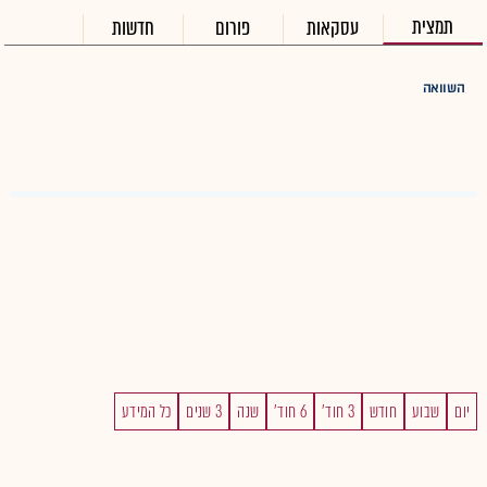
תמצית
עסקאות
פורום
חדשות
השוואה
יום
שבוע
חודש
3 חוד'
6 חוד'
שנה
3 שנים
כל המידע