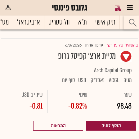
גלובס פיננסי
ראשי
תיק אישי
ת"א
וול סטריט
ארביטראז'
מט"
6/8/2026
בהשהיה של 15 דק'
עדכון אחרון
|
מניית ארצ' קפיטל גרופ
Arch Capital Group
מניה
ACGL
נאסד"ק
USD
סוף יום
שער
שינוי
שינוי ב USD
-0.81
-0.82%
98.48
הוסף לתיק
התראות