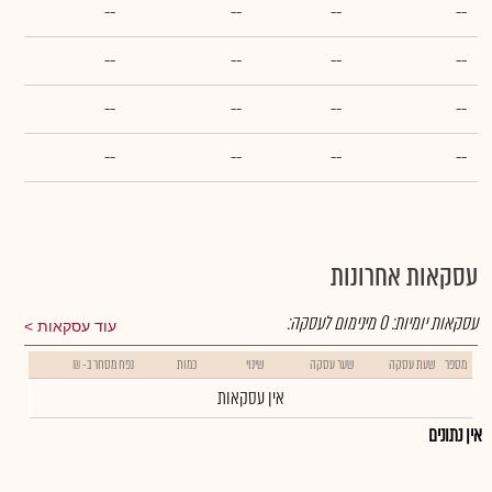
--
--
--
--
--
--
--
--
--
--
--
--
--
--
--
--
עסקאות אחרונות
עסקאות יומיות:
0
מינימום לעסקה:
עוד עסקאות
מספר
שעת עסקה
שער עסקה
שינוי
כמות
נפח מסחר ב- ₪
אין עסקאות
אין נתונים