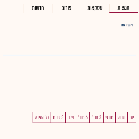
תמצית
עסקאות
פורום
חדשות
השוואה
יום
שבוע
חודש
3 חוד'
6 חוד'
שנה
3 שנים
כל המידע