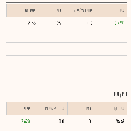
שינוי
₪ שווי באלפי
כמות
שער מכירה
84.55
194
0.2
2.77%
--
--
--
--
--
--
--
--
--
--
--
--
--
--
--
--
ביקוש
שער קניה
כמות
₪ שווי באלפי
שינוי
2.67%
0.0
3
84.47