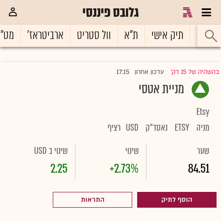
גלובס פיננסי
ראשי
תיק אישי
ת"א
וול סטריט
ארביטראז'
מט"
17:15
בהשהיה של 15 דק'
עדכון אחרון
|
מניית אטסי
Etsy
מניה
ETSY
נאסד"ק
USD
רציף
שער
שינוי
שינוי ב USD
2.25
+2.73%
84.51
הוסף לתיק
התראות