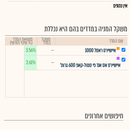
אין נתונים
משקל המניה במדדים בהם היא נכללת
משקל
תשואת המדד
שם המדד
במדד
(% שינוי חודשי)
3.56%
--
איישיירס ראסל 1000
2.61%
--
איישיירס אס אנד פי סמול-קאפ 600 גרות'
חיפושים אחרונים