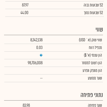
52 שבועות גבוה
87.97
52 שבועות נמוך
44.00
שווי
שווי שוק
(א` USD)
8,342,138
מכפיל רווח
0.03
הון עצמי
(א' $)
הון רשום למסחר
98,706,008
הון מונפק ונפרע
שער ממוצע
--
נתוני פתיחה
שער פתיחה
83.98