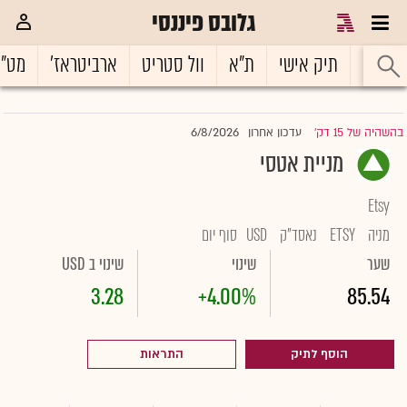
גלובס פיננסי
ראשי
תיק אישי
ת"א
וול סטריט
ארביטראז'
מט"
6/8/2026
בהשהיה של 15 דק'
עדכון אחרון
|
מניית אטסי
Etsy
מניה
ETSY
נאסד"ק
USD
סוף יום
שער
שינוי
שינוי ב USD
3.28
+4.00%
85.54
הוסף לתיק
התראות