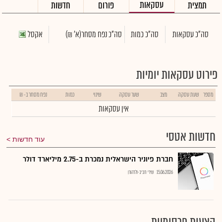
עסקאות
תמצית
פורום
חדשות
סה"כ עסקאות
סה"כ כמות
סה"כ נפח מסחר
(א' ₪)
אקסל
פירוט עסקאות יומיות
מספר
שעת עסקה
מצב
שער עסקה
שינוי
כמות
נפח מסחר ב- ₪
אין עסקאות
חדשות אטסי
עוד חדשות
חברת פיוניר הישראלית נמכרת ב-2.75 מיליארד דולר
15.06.2026
שירי חביב-ולדהורן