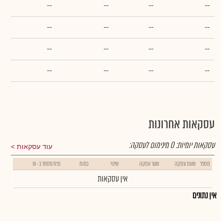
--
--
--
--
--
--
--
--
--
--
--
--
--
--
--
--
עסקאות אחרונות
עסקאות יומיות:
0
מינימום לעסקה:
עוד עסקאות
מספר
שעת עסקה
שער עסקה
שינוי
כמות
נפח מסחר ב- ₪
אין עסקאות
אין נתונים