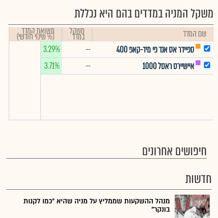
משקל המניה במדדים בהם היא נכללת
משקל
תשואת המדד
שם המדד
במדד
(% שינוי חודשי)
3.29%
--
ספיידר אס אנד פי מיד-קאפ 400
3.71%
--
איישיירס ראסל 1000
חיפושים אחרונים
חדשות
מנהל ההשקעות שממליץ על מניה שהיא "כמו לקנות
בונקר"