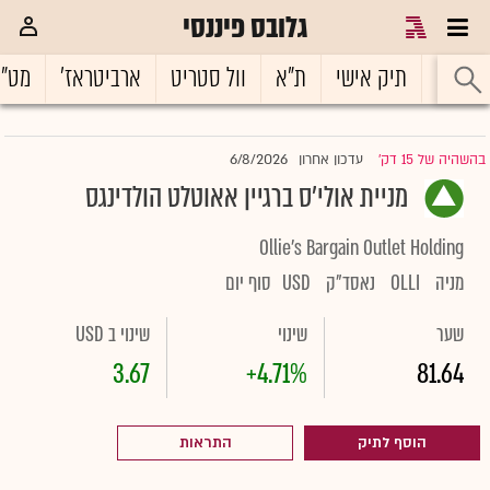
גלובס פיננסי
ראשי
תיק אישי
ת"א
וול סטריט
ארביטראז'
מט"
6/8/2026
בהשהיה של 15 דק'
עדכון אחרון
|
מניית אולי'ס ברגיין אאוטלט הולדינגס
Ollie's Bargain Outlet Holding
מניה
OLLI
נאסד"ק
USD
סוף יום
שער
שינוי
שינוי ב USD
3.67
+4.71%
81.64
הוסף לתיק
התראות