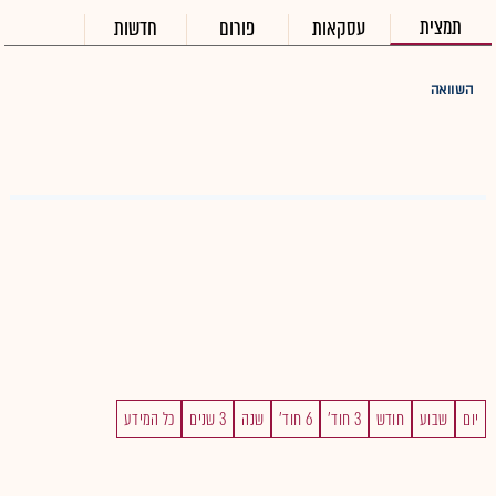
תמצית
עסקאות
פורום
חדשות
השוואה
יום
שבוע
חודש
3 חוד'
6 חוד'
שנה
3 שנים
כל המידע