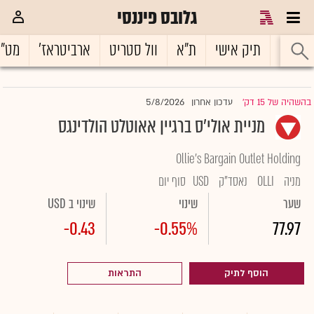
גלובס פיננסי
ראשי
תיק אישי
ת"א
וול סטריט
ארביטראז'
מט"
5/8/2026
בהשהיה של 15 דק'
עדכון אחרון
|
מניית אולי'ס ברגיין אאוטלט הולדינגס
Ollie's Bargain Outlet Holding
מניה
OLLI
נאסד"ק
USD
סוף יום
שער
שינוי
שינוי ב USD
-0.43
-0.55%
77.97
הוסף לתיק
התראות