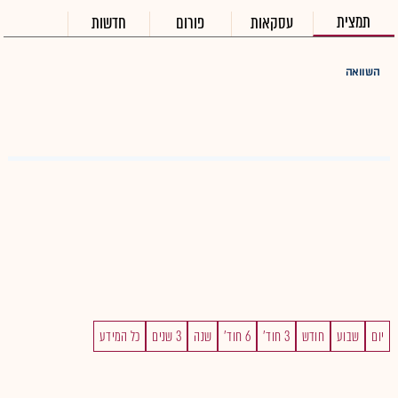
תמצית
עסקאות
פורום
חדשות
השוואה
יום
שבוע
חודש
3 חוד'
6 חוד'
שנה
3 שנים
כל המידע