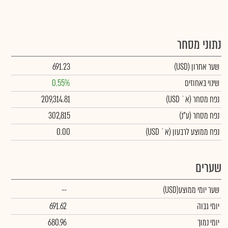
נתוני מסחר
שער אחרון
(USD)
691.23
שינוי באחוזים
0.55%
נפח מסחר
(א` USD)
209,314.81
נפח מסחר
(ע"נ)
302,815
נפח ממוצע לרבעון (א` USD)
0.00
שערים
שער יומי ממוצע
(USD)
--
יומי גבוה
691.62
יומי נמוך
680.96