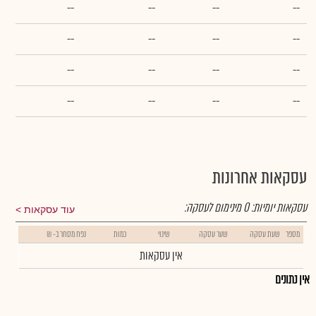
--
--
--
--
--
--
--
--
--
--
--
--
--
--
--
--
עסקאות אחרונות
עסקאות יומיות:
0
מינימום לעסקה:
עוד עסקאות
מספר
שעת עסקה
שער עסקה
שינוי
כמות
נפח מסחר ב- ₪
אין עסקאות
אין נתונים