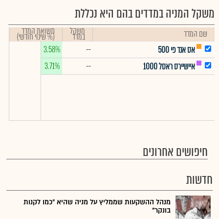
משקל המניה במדדים בהם היא נכללת
משקל
תשואת המדד
שם המדד
במדד
(% שינוי חודשי)
3.58%
--
אס אנד פי 500
3.71%
--
איישיירס ראסל 1000
חיפושים אחרונים
חדשות
מנהל ההשקעות שממליץ על מניה שהיא "כמו לקנות
בונקר"