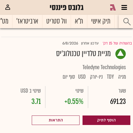
גלובס פיננסי
ראשי
תיק אישי
ת"א
וול סטריט
ארביטראז'
מט"
6/8/2026
בהשהיה של 15 דק'
עדכון אחרון
|
מניית טלדיין טכנולוג'יס
Teledyne Technologies
מניה
TDY
ניו-יורק
USD
סוף יום
שער
שינוי
שינוי ב USD
3.71
+0.55%
691.23
הוסף לתיק
התראות