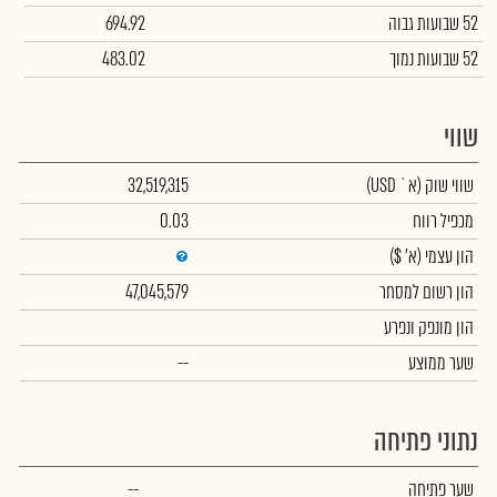
52 שבועות גבוה
694.92
52 שבועות נמוך
483.02
שווי
שווי שוק
(א` USD)
32,519,315
מכפיל רווח
0.03
הון עצמי
(א' $)
הון רשום למסחר
47,045,579
הון מונפק ונפרע
שער ממוצע
--
נתוני פתיחה
שער פתיחה
--