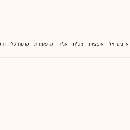
ארביטראז'
אופציות
מט"ח
אג"ח
ק. נאמנות
קרנות סל
חוז