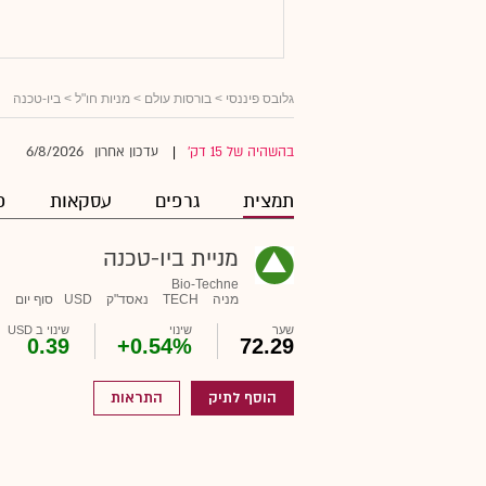
גלובס פיננסי
>
בורסות עולם
>
מניות חו"ל
> ביו-טכנה
6/8/2026
בהשהיה של 15 דק'
עדכון אחרון
|
תמצית
גרפים
עסקאות
פ
מניית ביו-טכנה
Bio-Techne
מניה
TECH
נאסד"ק
USD
סוף יום
שער
שינוי
שינוי ב USD
0.39
+0.54%
72.29
הוסף לתיק
התראות