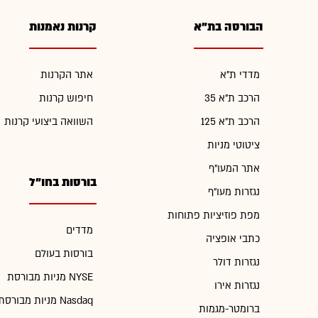
הבורסה בת"א
קרנות נאמנות
מדדי ת"א
אתר הקרנות
הרכב ת"א 35
חיפוש קרנות
הרכב ת"א 125
השוואה ביצועי קרנות
ציטוטי מניות
אתר המעו"ף
בורסות בחו"ל
נגזרות מעו"ף
מפת פוזיציות פתוחות
מדדים
כתבי אופציה
בורסות בעולם
נגזרות דולר
מניות מבורסת NYSE
נגזרות אירו
מניות מבורסת Nasdaq
ברומטר-מגמות