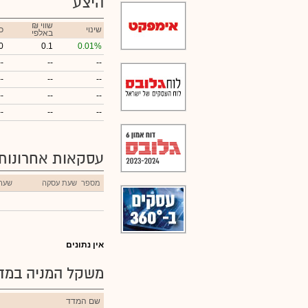
היצע
₪ שווי
שינוי
כ
באלפי
0
0.1
0.01%
--
--
--
--
--
--
--
--
--
--
--
--
עסקאות אחרונות
מספר
שעת עסקה
שער
אין נתונים
משקל המניה במדד
שם המדד