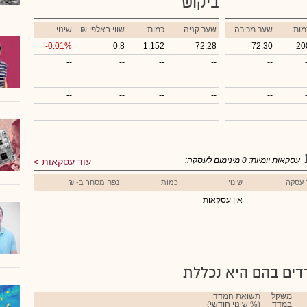
ביקוש
מות
שער מכירה
שער קניה
כמות
₪ שווי באלפי
שינוי
-0.01%
0.8
1,152
72.28
72.30
20
--
--
--
--
--
--
--
--
--
--
--
--
--
--
--
--
--
--
--
--
עסקאות יומיות:
0
מינימום לעסקה:
עוד עסקאות
 עסקה
שינוי
כמות
נפח מסחר ב- ₪
אין עסקאות
ים בהם היא נכללת
משקל
תשואת המדד
במדד
(% שינוי חודשי)