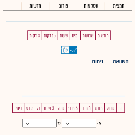
תמצית
עסקאות
פורום
חדשות
חודשים
שבועות
ימים
שעות
15 דקות
3 דקות
השוואה
ניתוח
יום
שבוע
חודש
3 חוד'
6 חוד'
שנה
3 שנים
כל המידע
דינמי
מ -
עד