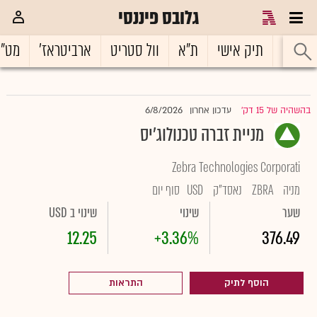
גלובס פיננסי
ראשי
תיק אישי
ת"א
וול סטריט
ארביטראז'
מט"
6/8/2026
בהשהיה של 15 דק'
עדכון אחרון
|
מניית זברה טכנולוג'יס
Zebra Technologies Corporati
מניה
ZBRA
נאסד"ק
USD
סוף יום
שער
שינוי
שינוי ב USD
12.25
+3.36%
376.49
הוסף לתיק
התראות