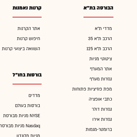
הבורסה בת"א
קרנות נאמנות
מדדי ת"א
אתר הקרנות
הרכב ת"א 35
חיפוש קרנות
הרכב ת"א 125
השוואה ביצועי קרנות
ציטוטי מניות
אתר המעו"ף
בורסות בחו"ל
נגזרות מעו"ף
מפת פוזיציות פתוחות
מדדים
כתבי אופציה
בורסות בעולם
נגזרות דולר
מניות מבורסת NYSE
נגזרות אירו
מניות מבורסת Nasdaq
ברומטר-מגמות
מניות מלונדון