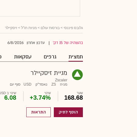
גלובס פיננסי
>
בורסות עולם
>
מניות חו"ל
> זיסקיילר
6/8/2026
בהשהיה של 15 דק'
עדכון אחרון
|
תמצית
גרפים
עסקאות
פ
מניית זיסקיילר
Zscaler
מניה
ZS
נאסד"ק
USD
סוף יום
שער
שינוי
שינוי ב USD
6.08
+3.74%
168.68
הוסף לתיק
התראות