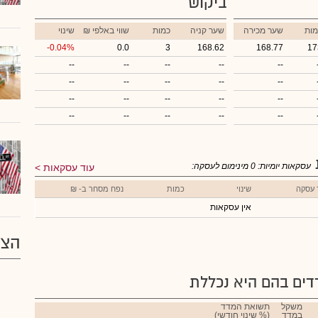
ביקוש
מות
שער מכירה
שער קניה
כמות
₪ שווי באלפי
שינוי
-0.04%
0.0
3
168.62
168.77
17
--
--
--
--
--
--
--
--
--
--
--
--
--
--
--
--
--
--
--
--
עסקאות יומיות:
0
מינימום לעסקה:
עוד עסקאות
 עסקה
שינוי
כמות
נפח מסחר ב- ₪
אין עסקאות
הצע
ים בהם היא נכללת
משקל
תשואת המדד
במדד
(% שינוי חודשי)