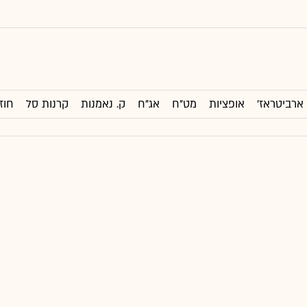
ארביטראז'
אופציות
מט"ח
אג"ח
ק. נאמנות
קרנות סל
חוז