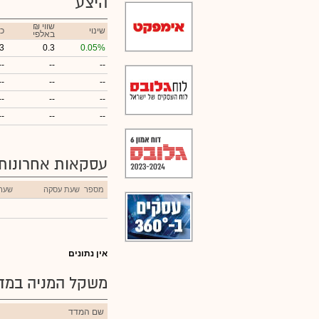
היצע
₪ שווי
שינוי
כ
באלפי
3
0.3
0.05%
--
--
--
--
--
--
--
--
--
--
--
--
עסקאות אחרונות
מספר
שעת עסקה
שער
אין נתונים
משקל המניה במדד
שם המדד