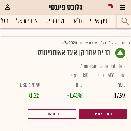
גלובס פיננסי
ראשי
תיק אישי
ת"א
וול סטריט
ארביטראז'
מט"
6/8/2026
בהשהיה של 15 דק'
עדכון אחרון
|
מניית אמריקן איגל אאוטפיטרס
American Eagle Outfitters
מניה
AEO
ניו-יורק
USD
סוף יום
שער
שינוי
שינוי ב USD
0.25
+1.41%
17.97
הוסף לתיק
התראות