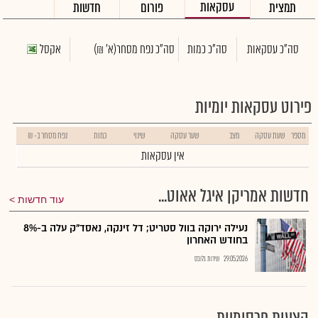
עסקאות
תמצית
פורום
חדשות
סה"כ עסקאות
סה"כ כמות
סה"כ נפח מסחר
(א' ₪)
אקסל
פירוט עסקאות יומיות
מספר
שעת עסקה
מצב
שער עסקה
שינוי
כמות
נפח מסחר ב- ₪
אין עסקאות
חדשות אמריקן איגל אאוט...
עוד חדשות
נעילה ירוקה בוול סטריט; דל זינקה, נאסד"ק עלה ב-8%
בחודש האחרון
29.05.2026
שירות גלובס