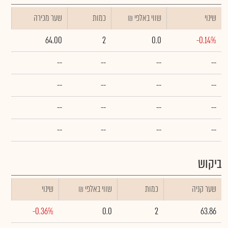
שינוי
₪ שווי באלפי
כמות
שער מכירה
64.00
2
0.0
-0.14%
--
--
--
--
--
--
--
--
--
--
--
--
--
--
--
--
ביקוש
שער קניה
כמות
₪ שווי באלפי
שינוי
-0.36%
0.0
2
63.86