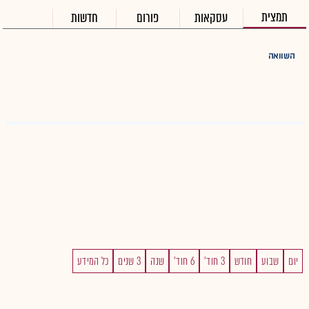
תמצית
עסקאות
פורום
חדשות
השוואה
יום
שבוע
חודש
3 חוד'
6 חוד'
שנה
3 שנים
כל המידע