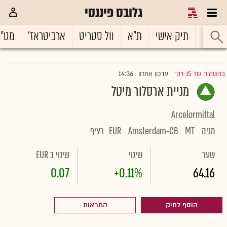
גלובס פיננסי
ראשי
תיק אישי
ת"א
וול סטריט
ארביטראז'
מט"
14:36
בהשהיה של 15 דק'
עדכון אחרון
|
מניית ארסלור מיטל
Arcelormittal
מניה
MT
Amsterdam-CB
EUR
רציף
שער
שינוי
שינוי ב EUR
0.07
+0.11%
64.16
הוסף לתיק
התראות