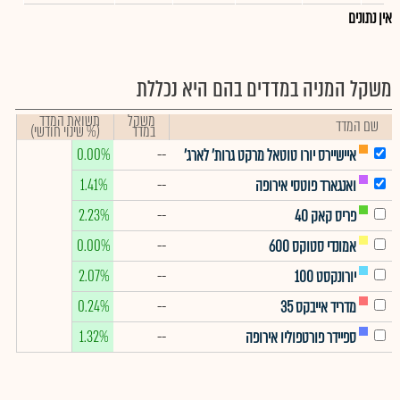
אין נתונים
משקל המניה במדדים בהם היא נכללת
משקל
תשואת המדד
שם המדד
במדד
(% שינוי חודשי)
0.00%
--
איישיירס יורו טוטאל מרקט גרות' לארג'
1.41%
--
ואנגארד פוטסי אירופה
2.23%
--
פריס קאק 40
0.00%
--
אמונדי סטוקס 600
2.07%
--
יורונקסט 100
0.24%
--
מדריד אייבקס 35
1.32%
--
ספיידר פורטפוליו אירופה