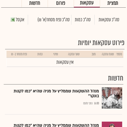
עסקאות
תמצית
פורום
חדשות
סה"כ עסקאות
סה"כ כמות
סה"כ נפח מסחר
(א' ₪)
אקסל
פירוט עסקאות יומיות
מספר
שעת עסקה
מצב
שער עסקה
שינוי
כמות
נפח מסחר ב- ₪
אין עסקאות
חדשות
מנהל ההשקעות שממליץ על מניה שהיא "כמו לקנות
בונקר"
16:00
כתבי גלובס
מנהל ההשקעות שממליץ על מניה שהיא "כמו לקנות