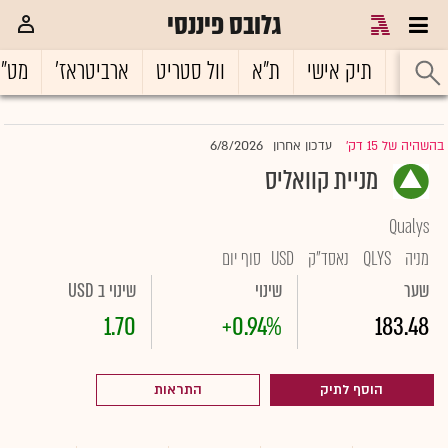
גלובס פיננסי
ראשי
תיק אישי
ת"א
וול סטריט
ארביטראז'
מט"
6/8/2026
בהשהיה של 15 דק'
עדכון אחרון
|
מניית קוואליס
Qualys
מניה
QLYS
נאסד"ק
USD
סוף יום
שער
שינוי
שינוי ב USD
1.70
+0.94%
183.48
הוסף לתיק
התראות