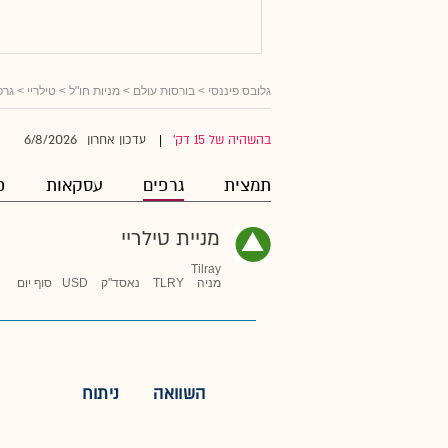
גלובס פיננסי
>
בורסות עולם
>
מניות חו"ל
>
טילריי
> גרפ
6/8/2026
בהשהיה של 15 דק'
עדכון אחרון
|
תמצית
גרפים
עסקאות
פ
מניית טילריי
Tilray
מניה
TLRY
נאסד"ק
USD
סוף יום
השוואה
ניתוח