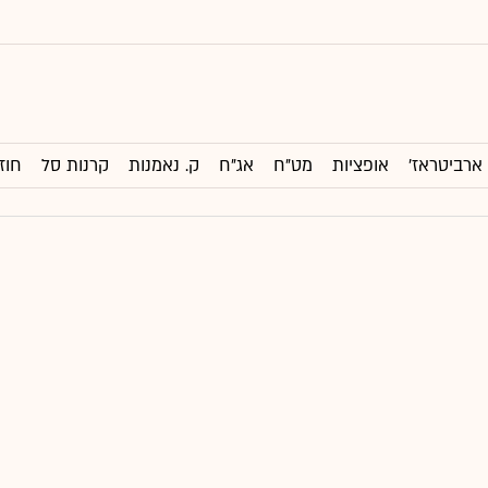
ארביטראז'
אופציות
מט"ח
אג"ח
ק. נאמנות
קרנות סל
חוז