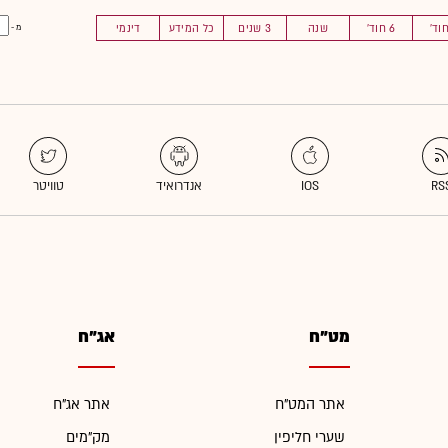
6 חוד'
שנה
3 שנים
כל המידע
דינמי
מ -
מט"ח
אג"ח
אתר המט"ח
אתר אג"ח
שערי חליפין
מק"מים