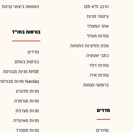
הרכב ת"א 125
השוואה ביצועי קרנות
ציטוטי מניות
אתר המעו"ף
בורסות בחו"ל
נגזרות מעו"ף
מפת פוזיציות פתוחות
מדדים
כתבי אופציה
בורסות בעולם
נגזרות דולר
מניות מבורסת NYSE
נגזרות אירו
מניות מבורסת Nasdaq
ברומטר-מגמות
מניות מלונדון
מניות מגרמניה
מדדים
מניות מצרפת
מניות מאיטליה
מחירים
מניות מספרד