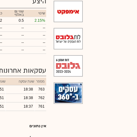
היצע
₪ שווי
שינוי
כמ
באלפי
22
0.5
2.15%
--
--
--
--
--
--
--
--
--
--
--
--
עסקאות אחרונות
מספר
שעת עסקה
שער
.51
18:38
763
.51
18:38
762
.51
18:37
761
אין נתונים