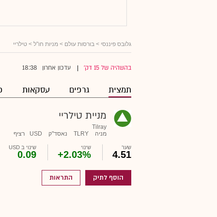
גלובס פיננסי
>
בורסות עולם
>
מניות חו"ל
> טילריי
18:38
בהשהיה של 15 דק'
עדכון אחרון
|
תמצית
גרפים
עסקאות
פ
מניית טילריי
Tilray
מניה
TLRY
נאסד"ק
USD
רציף
שער
שינוי
שינוי ב USD
0.09
+2.03%
4.51
הוסף לתיק
התראות