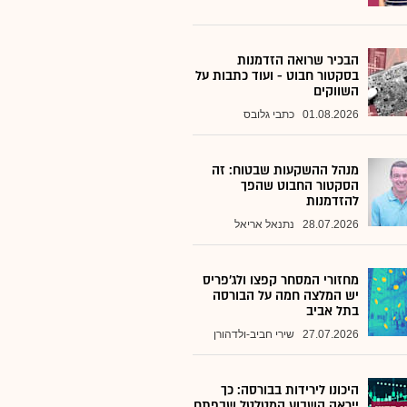
הבכיר שרואה הזדמנות
בסקטור חבוט - ועוד כתבות על
השווקים
01.08.2026
כתבי גלובס
מנהל ההשקעות שבטוח: זה
הסקטור החבוט שהפך
להזדמנות
28.07.2026
נתנאל אריאל
מחזורי המסחר קפצו ולג'פריס
יש המלצה חמה על הבורסה
בתל אביב
27.07.2026
שירי חביב-ולדהורן
היכונו לירידות בבורסה: כך
ייראה השבוע המטלטל שבפתח