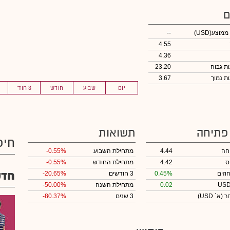
ם
 ממוצע
(USD)
--
4.55
4.36
23.20
3.67
יום
שבוע
חודש
3 חוד'
 פתיחה
תשואות
חיפ
חה
4.44
מתחילת השבוע
-0.55%
ס
4.42
מתחילת החודש
-0.55%
חדש
וזים
0.45%
3 חודשים
-20.65%
0.02
מתחילת השנה
-50.00%
חר
(א` USD)
3 שנים
-80.37%