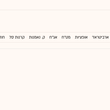
ארביטראז'
אופציות
מט"ח
אג"ח
ק. נאמנות
קרנות סל
חוז