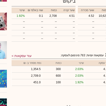
ביקוש
ות
שער מכירה
שער קניה
כמות
₪ שווי באלפי
שינוי
1.92%
0.1
2,708
4.51
4.52
10,6
--
--
--
--
--
--
--
--
--
--
--
--
--
--
--
--
--
--
--
--
עסקאות יומיות:
763
מינימום לעסקה:
עוד עסקאות
 עסקה
שינוי
כמות
נפח מסחר ב- ₪
1,354.5
300
2.03%
4
2,709.0
600
2.03%
4
451.0
100
1.92%
4