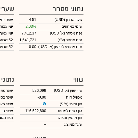
נתוני מסחר
שערי
שער אחרון
(USD)
4.51
שער יומי
שינוי באחוזים
2.03%
יומי גבוה
נפח מסחר
(א` USD)
7,412.37
יומי נמוך
נפח מסחר
(ע"נ)
1,641,721
52 שבועות גבוה
נפח ממוצע לרבעון (א` USD)
0.00
52 שבועות נמוך
שווי
נתוני
שווי שוק
(א` USD)
526,099
שער פתי
מכפיל רווח
-0.00
שער בסי
הון עצמי
(א' $)
שינוי באח
הון רשום למסחר
116,522,600
שינוי
ב- USD
הון מונפק ונפרע
נפח מס
שער ממוצע
--