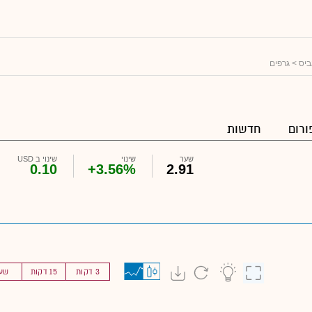
ביס
> גרפים
ורום
חדשות
שער
שינוי
שינוי ב USD
0.10
+3.56%
2.91
3 דקות
15 דקות
שע