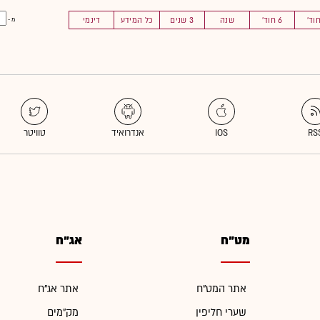
6 חוד'
שנה
3 שנים
כל המידע
דינמי
מ -
מט"ח
אג"ח
אתר המט"ח
אתר אג"ח
שערי חליפין
מק"מים