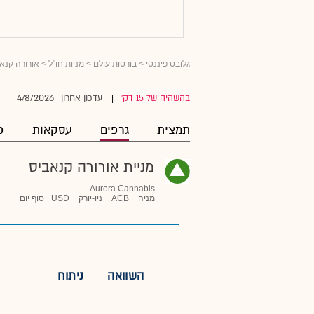
גלובס פיננסי
>
בורסות עולם
>
מניות חו"ל
>
אורורה קנא
4/8/2026
בהשהיה של 15 דק'
עדכון אחרון
|
תמצית
גרפים
עסקאות
פ
מניית אורורה קנאביס
Aurora Cannabis
מניה
ACB
ניו-יורק
USD
סוף יום
השוואה
ניתוח