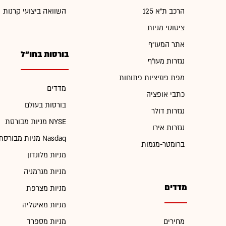
הרכב ת"א 125
השוואה ביצועי קרנות
ציטוטי מניות
אתר המעו"ף
בורסות בחו"ל
נגזרות מעו"ף
מפת פוזיציות פתוחות
מדדים
כתבי אופציה
בורסות בעולם
נגזרות דולר
מניות מבורסת NYSE
נגזרות אירו
מניות מבורסת Nasdaq
ברומטר-מגמות
מניות מלונדון
מניות מגרמניה
מדדים
מניות מצרפת
מניות מאיטליה
מחירים
מניות מספרד