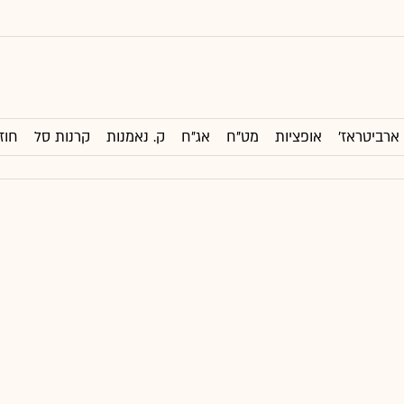
ארביטראז'
אופציות
מט"ח
אג"ח
ק. נאמנות
קרנות סל
חוז