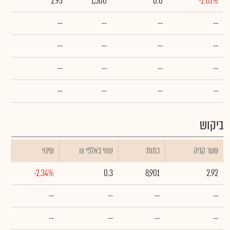
2.93
1,500
0.0
-2.01%
--
--
--
--
--
--
--
--
--
--
--
--
--
--
--
--
ביקוש
שער קניה
כמות
₪ שווי באלפי
שינוי
-2.34%
0.3
8,901
2.92
--
--
--
--
--
--
--
--