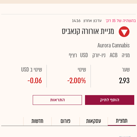
14:16
בהשהיה של 15 דק'
עדכון אחרון
|
מניית אורורה קנאביס
Aurora Cannabis
מניה
ACB
ניו-יורק
USD
רציף
שער
שינוי
שינוי ב USD
-0.06
-2.00%
2.93
הוסף לתיק
התראות
תמצית
עסקאות
פורום
חדשות