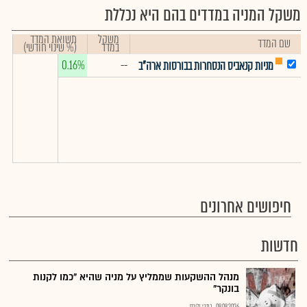
משקל המניה במדדים בהם היא נכללת
משקל
תשואת המדד
שם המדד
במדד
(% שינוי חודשי)
0.16%
--
מניות קנאביס הנסחרות בבורסות ארה"ב
חיפושים אחרונים
חדשות
מנהל ההשקעות שממליץ על מניה שהיא "כמו לקנות
בונקר"