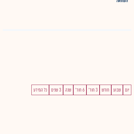
השוואה
יום
שבוע
חודש
3 חוד'
6 חוד'
שנה
3 שנים
כל המידע