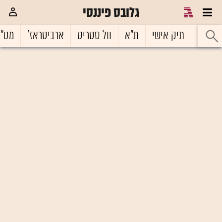
גלובס פיננסי
ראשי
תיק אישי
ת"א
וול סטריט
ארביטראז'
מט"