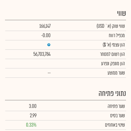
שווי
שווי שוק
(א` USD)
166,147
מכפיל רווח
-0.00
הון עצמי
(א' $)
הון רשום למסחר
56,703,784
הון מונפק ונפרע
שער ממוצע
--
נתוני פתיחה
שער פתיחה
3.00
שער בסיס
2.99
שינוי באחוזים
0.33%