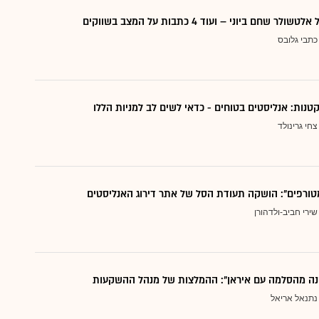
 שחם ביוני – ועוד 4 כתבות על המצב בשווקים
כתבי גלובס
צחי גרינולד
טורפים": הושקה תעודת הסל של אתר דירוג האנליסטים
שירי חביב-ולדהורן
נה מהסלמה עם איראן": ההמלצות של מנהל ההשקעות
נתנאל אריאל