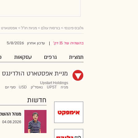
גלובס פיננסי
>
בורסות עולם
>
מניות חו"ל
>
אפסטארט ה
5/8/2026
בהשהיה של 15 דק'
עדכון אחרון
|
תמצית
גרפים
עסקאות
פ
מניית אפסטארט הולדינגס
Upstart Holdings
מניה
UPST
נאסד"ק
USD
סוף יום
חדשות
מנהל ההשקעו
04.08.2026