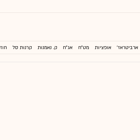
ארביטראז'
אופציות
מט"ח
אג"ח
ק. נאמנות
קרנות סל
חוזי