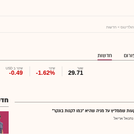
ולדינגס
> חדשות
ורום
חדשות
שער
שינוי
שינוי ב USD
-0.49
-1.62%
29.71
חדש
ת שממליץ על מניה שהיא "כמו לקנות בונקר"
נתנאל אריאל