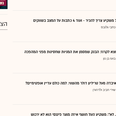
ריך להכיר - ועוד 4 כתבות על המצב בשווקים
הצע
כתבי גלובס
בועז בן נון
יבדה מעל טריליון דולר מהשווי. למה כולם עדיין אופטימיים?
שירי חביב ולדהורן
, לא": משקיע העל חושף איזה מוצר פיננסי הוא לא ירכוש