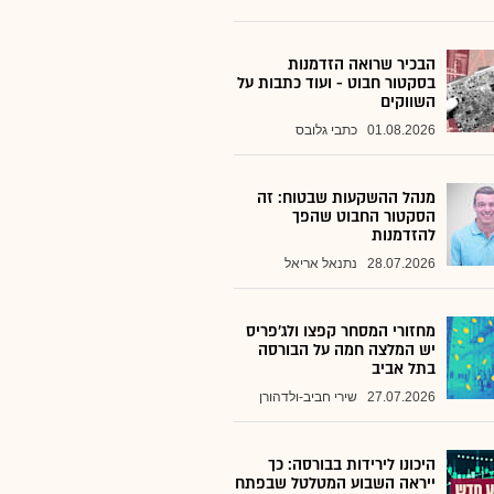
הבכיר שרואה הזדמנות
בסקטור חבוט - ועוד כתבות על
השווקים
01.08.2026
כתבי גלובס
מנהל ההשקעות שבטוח: זה
הסקטור החבוט שהפך
להזדמנות
28.07.2026
נתנאל אריאל
מחזורי המסחר קפצו ולג'פריס
יש המלצה חמה על הבורסה
בתל אביב
27.07.2026
שירי חביב-ולדהורן
היכונו לירידות בבורסה: כך
ייראה השבוע המטלטל שבפתח