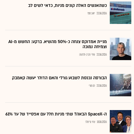
כשהאנשים האלה קונים מניות, כדאי לשים לב
22.06.2026
יואב ספר
מניית אמדוקס צנחה כ-50% מהשיא. ברקע: החשש מ-AI
וצמיחה נמוכה
22.06.2026
שירי חביב-ולדהורן
הבורסה נכנסת לשבוע גורלי והאם הדולר יעשה קאמבק
22.06.2026
רם מורי
ה-SpaceX הבאה? שתי מניות חלל עם אפסייד של עד 61%
18.06.2026
צחי גרינולד