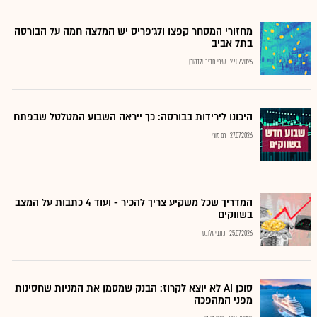
מחזורי המסחר קפצו ולג'פריס יש המלצה חמה על הבורסה
בתל אביב
27.07.2026
שירי חביב-ולדהורן
היכונו לירידות בבורסה: כך ייראה השבוע המטלטל שבפתח
27.07.2026
רם מורי
המדריך שכל משקיע צריך להכיר - ועוד 4 כתבות על המצב
בשווקים
25.07.2026
כתבי גלובס
סוכן AI לא יוצא לקרוז: הבנק שמסמן את המניות שחסינות
מפני המהפכה