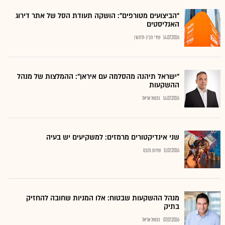
"הביצועים מטורפים": הושקה תעודת הסל של אתר דירוג
האנליסטים
14.07.2026
שירי חביב-ולדהורן
"ישראל תיהנה מהסלמה עם איראן": ההמלצות של מנהל
ההשקעות
14.07.2026
נתנאל אריאל
שני אינדיקטורים מרמזים: למשקיעים יש בעיה
11.07.2026
שירות גלובס
מנהל ההשקעות שבטוח: אלו המניות שחובה להחזיק
בתיק
07.07.2026
נתנאל אריאל