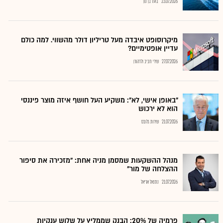
23.07.2026
בועז בן נון
מיקרוסופט איבדה מעל טריליון דולר מהשווי. למה כולם
עדיין אופטימיים?
27.07.2026
שירי חביב ולדהורן
"באופן אישי, לא": משקיע העל חושף איזה מוצר פיננסי
הוא לא ירכוש
21.07.2026
שירות גלובס
מנהל ההשקעות שמסמן מניה אחת: "מזכירה את סיפור
ההצלחה של מור"
21.07.2026
נתנאל אריאל
פרמיה של 20%: הבנק שממליץ על שלוש ענקיות