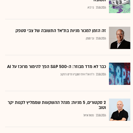
25.06.2026
בר לביא
זה הזמן למכור מניות בת"א? התשובה של צבי סטפק
25.06.2026
צבי סטפק
כבר לא מדד מבוזר: ה-S&P 500 הפך להימור מרוכז על AI
23.06.2026
רו"ח ועו"ד איתי רושקביץ ודרינה רזניקוב
2 סקטורים, 5 מניות: מנהל ההשקעות שממליץ לקנות יקר
וטוב
23.06.2026
נתנאל אריאל