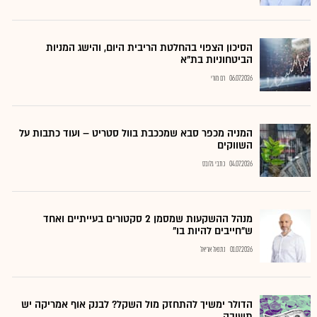
הסיכון הצפוי בהחלטת הריבית היום, והישג המניות
הביטחוניות בת"א
06.07.2026
רם מורי
המניה מכפר סבא שמככבת בוול סטריט – ועוד כתבות על
השווקים
04.07.2026
כתבי גלובס
מנהל ההשקעות שמסמן 2 סקטורים בעייתיים ואחד
ש"חייבים להיות בו"
01.07.2026
נתנאל אריאל
הדולר ימשיך להתחזק מול השקל? לבנק אוף אמריקה יש
תשובה