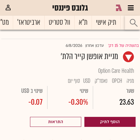
גלובס פיננסי
ראשי
תיק אישי
ת"א
וול סטריט
ארביטראז'
מט"
6/8/2026
בהשהיה של 15 דק'
עדכון אחרון
|
מניית אופשן קייר הלת'
Option Care Health
מניה
OPCH
נאסד"ק
USD
סוף יום
שער
שינוי
שינוי ב USD
-0.07
-0.30%
23.63
הוסף לתיק
התראות