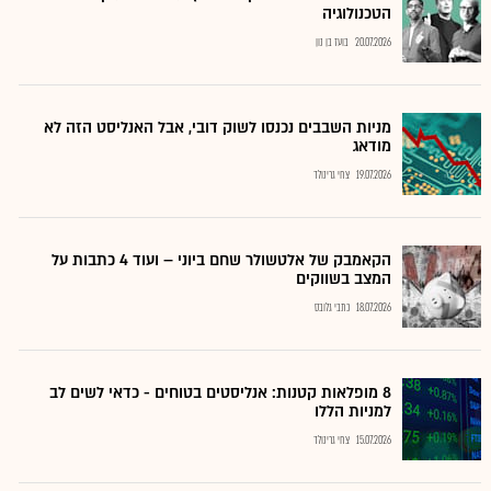
הטכנולוגיה
20.07.2026
בועז בן נון
מניות השבבים נכנסו לשוק דובי, אבל האנליסט הזה לא
מודאג
19.07.2026
צחי גרינולד
הקאמבק של אלטשולר שחם ביוני – ועוד 4 כתבות על
המצב בשווקים
18.07.2026
כתבי גלובס
8 מופלאות קטנות: אנליסטים בטוחים - כדאי לשים לב
למניות הללו
15.07.2026
צחי גרינולד