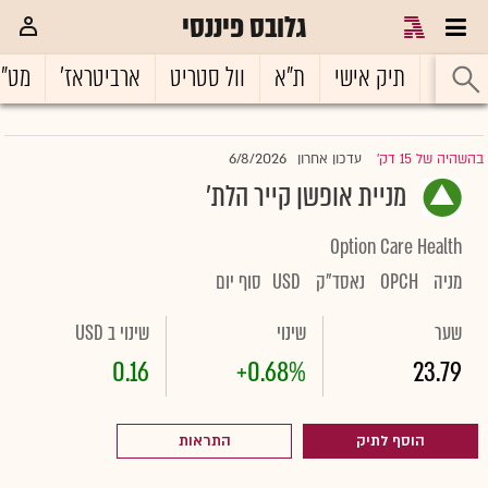
גלובס פיננסי
ראשי
תיק אישי
ת"א
וול סטריט
ארביטראז'
מט"
6/8/2026
בהשהיה של 15 דק'
עדכון אחרון
|
מניית אופשן קייר הלת'
Option Care Health
מניה
OPCH
נאסד"ק
USD
סוף יום
שער
שינוי
שינוי ב USD
0.16
+0.68%
23.79
הוסף לתיק
התראות