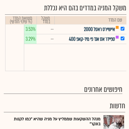
משקל המניה במדדים בהם היא נכללת
משקל
תשואת המדד
שם המדד
במדד
(% שינוי חודשי)
3.53%
--
איישיירס ראסל 2000
3.29%
--
ספיידר אס אנד פי מיד-קאפ 400
חיפושים אחרונים
חדשות
מנהל ההשקעות שממליץ על מניה שהיא "כמו לקנות
בונקר"