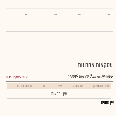
--
--
--
--
--
--
--
--
--
--
--
--
--
--
--
--
עסקאות אחרונות
עסקאות יומיות:
0
מינימום לעסקה:
עוד עסקאות
מספר
שעת עסקה
שער עסקה
שינוי
כמות
נפח מסחר ב- ₪
אין עסקאות
אין נתונים