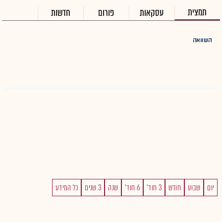
תמצית
עסקאות
פורום
חדשות
השוואה
יום
שבוע
חודש
3 חוד'
6 חוד'
שנה
3 שנים
כל המידע