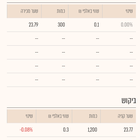
שינוי
₪ שווי באלפי
כמות
שער מכירה
23.79
300
0.1
0.00%
--
--
--
--
--
--
--
--
--
--
--
--
--
--
--
--
ביקוש
שער קניה
כמות
₪ שווי באלפי
שינוי
-0.08%
0.3
1,200
23.77