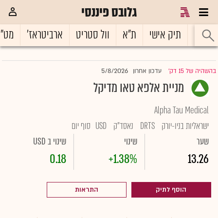
גלובס פיננסי
ראשי
תיק אישי
ת"א
וול סטריט
ארביטראז'
מט"
5/8/2026
בהשהיה של 15 דק'
עדכון אחרון
|
מניית אלפא טאו מדיקל
Alpha Tau Medical
ישראליות בניו-יורק
DRTS
נאסד"ק
USD
סוף יום
שער
שינוי
שינוי ב USD
0.18
+1.38%
13.26
הוסף לתיק
התראות