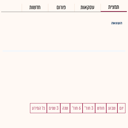
תמצית
עסקאות
פורום
חדשות
השוואה
יום
שבוע
חודש
3 חוד'
6 חוד'
שנה
3 שנים
כל המידע