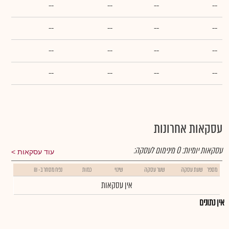
--
--
--
--
--
--
--
--
--
--
--
--
--
--
--
--
עסקאות אחרונות
עסקאות יומיות:
0
מינימום לעסקה:
עוד עסקאות
מספר
שעת עסקה
שער עסקה
שינוי
כמות
נפח מסחר ב- ₪
אין עסקאות
אין נתונים