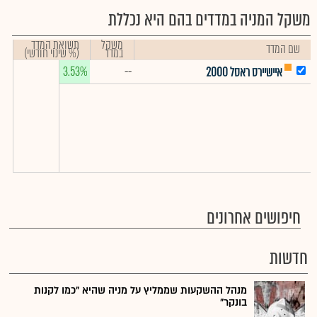
משקל המניה במדדים בהם היא נכללת
משקל
תשואת המדד
שם המדד
במדד
(% שינוי חודשי)
3.53%
--
איישיירס ראסל 2000
חיפושים אחרונים
חדשות
מנהל ההשקעות שממליץ על מניה שהיא "כמו לקנות
בונקר"