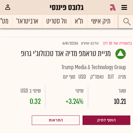
גלובס פיננסי
ראשי
תיק אישי
ת"א
וול סטריט
ארביטראז'
מט"
6/8/2026
בהשהיה של 15 דק'
עדכון אחרון
|
מניית טראמפ מדיה אנד טכנולוג'י גרופ
Trump Media & Technology Group
מניה
DJT
נאסד"ק
USD
סוף יום
שער
שינוי
שינוי ב USD
0.32
+3.24%
10.21
הוסף לתיק
התראות