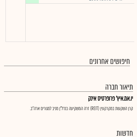
חיפושים אחרונים
תיאור חברה
יו.אמ.איץ' פרופרטיס אינק
קרן השקעות במקרקעין (REIT) זרה המשקיעה בנדל"ן מניב למגורים ארה"ב.
חדשות