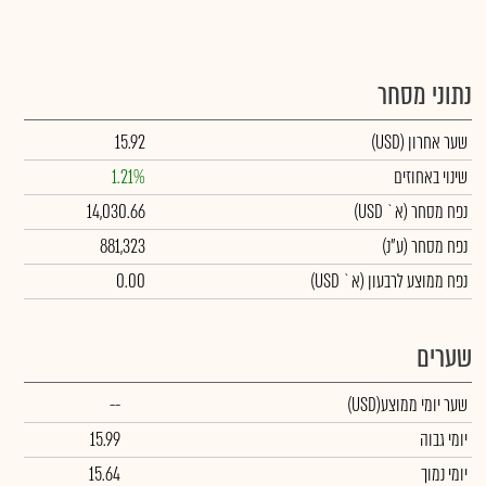
נתוני מסחר
שער אחרון
(USD)
15.92
שינוי באחוזים
1.21%
נפח מסחר
(א` USD)
14,030.66
נפח מסחר
(ע"נ)
881,323
נפח ממוצע לרבעון (א` USD)
0.00
שערים
שער יומי ממוצע
(USD)
--
יומי גבוה
15.99
יומי נמוך
15.64