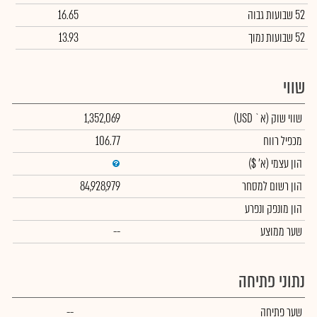
52 שבועות גבוה
16.65
52 שבועות נמוך
13.93
שווי
שווי שוק
(א` USD)
1,352,069
מכפיל רווח
106.77
הון עצמי
(א' $)
הון רשום למסחר
84,928,979
הון מונפק ונפרע
שער ממוצע
--
נתוני פתיחה
שער פתיחה
--