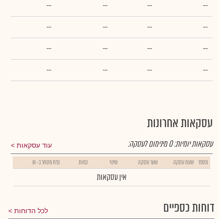
--
--
--
--
--
--
--
--
--
--
--
--
--
--
--
--
עסקאות אחרונות
עסקאות יומיות:
0
מינימום לעסקה:
עוד עסקאות
מספר
שעת עסקה
שער עסקה
שינוי
כמות
נפח מסחר ב- ₪
אין עסקאות
דוחות כספיים
לכל הדוחות