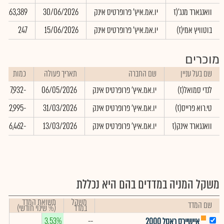
וואנגארד מנג'(ז
יו.אמ.איץ' פרופרטיס אינק
30/06/2026
4,263,389
בוטוויץ אמי(ז)
יו.אמ.איץ' פרופרטיס אינק
15/06/2026
247
מוכרים
שם בעל עניין
שם החברה
תאריך פעולה
כמות
לנדי סמואל(ז)
יו.אמ.איץ' פרופרטיס אינק
06/05/2026
-7,932
טי.רוא פרייס(ז)
יו.אמ.איץ' פרופרטיס אינק
31/03/2026
-712,995
וואנגארד אינק(ז
יו.אמ.איץ' פרופרטיס אינק
13/03/2026
-7,506,462
משקל המניה במדדים בהם היא נכללת
משקל
תשואת המדד
שם המדד
במדד
(% שינוי חודשי)
3.53%
--
איישיירס ראסל 2000