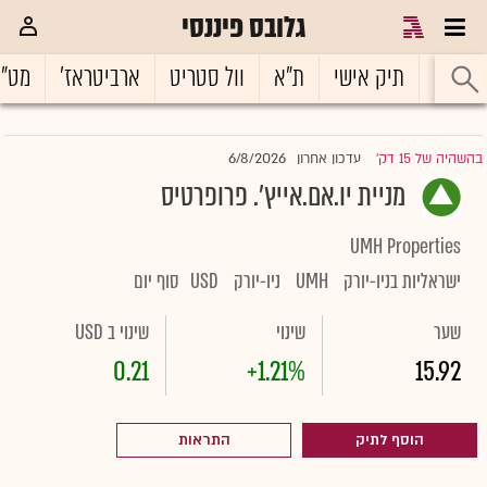
גלובס פיננסי
ראשי
תיק אישי
ת"א
וול סטריט
ארביטראז'
מט"
6/8/2026
בהשהיה של 15 דק'
עדכון אחרון
|
מניית יו.אם.אייץ'. פרופרטיס
UMH Properties
ישראליות בניו-יורק
UMH
ניו-יורק
USD
סוף יום
שער
שינוי
שינוי ב USD
0.21
+1.21%
15.92
הוסף לתיק
התראות