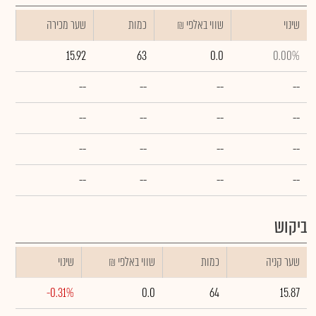
שינוי
₪ שווי באלפי
כמות
שער מכירה
15.92
63
0.0
0.00%
--
--
--
--
--
--
--
--
--
--
--
--
--
--
--
--
ביקוש
שער קניה
כמות
₪ שווי באלפי
שינוי
-0.31%
0.0
64
15.87