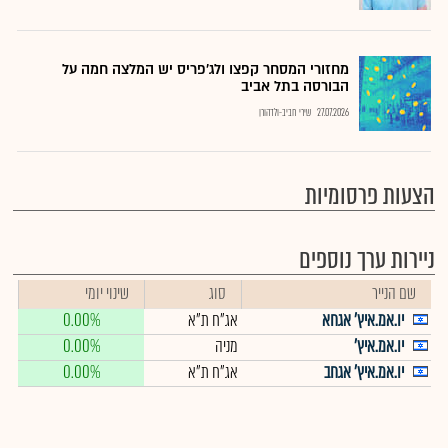
מחזורי המסחר קפצו ולג'פריס יש המלצה חמה על
הבורסה בתל אביב
27.07.2026
שירי חביב-ולדהורן
הצעות פרסומיות
ניירות ערך נוספים
שם הנייר
סוג
שינוי יומי
יו.אמ.איץ' אגחא
אג"ח ת"א
0.00%
יו.אמ.איץ'
מניה
0.00%
יו.אמ.איץ' אגחב
אג"ח ת"א
0.00%