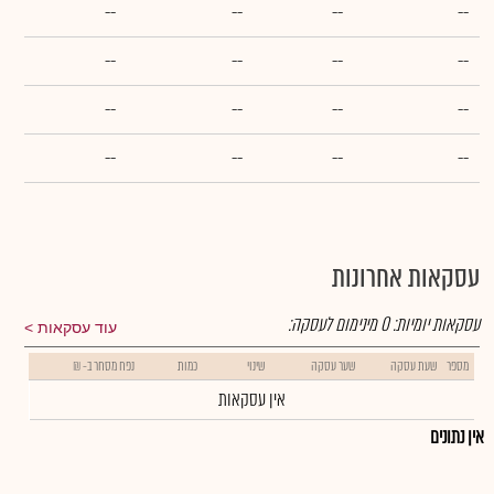
--
--
--
--
--
--
--
--
--
--
--
--
--
--
--
--
עסקאות אחרונות
עסקאות יומיות:
0
מינימום לעסקה:
עוד עסקאות
מספר
שעת עסקה
שער עסקה
שינוי
כמות
נפח מסחר ב- ₪
אין עסקאות
אין נתונים