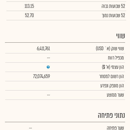
52 שבועות גבוה
113.15
52 שבועות נמוך
52.70
שווי
שווי שוק
(א` USD)
6,411,761
מכפיל רווח
--
הון עצמי
(א' $)
הון רשום למסחר
72,074,659
הון מונפק ונפרע
שער ממוצע
--
נתוני פתיחה
שער פתיחה
--