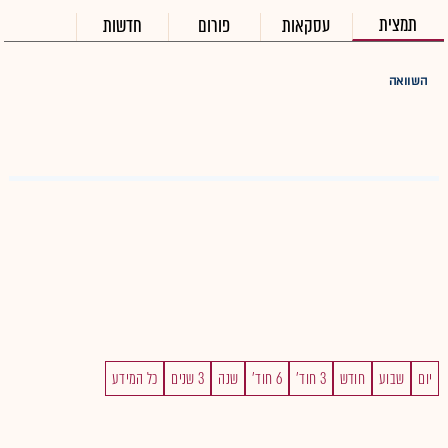
תמצית
עסקאות
פורום
חדשות
השוואה
יום
שבוע
חודש
3 חוד'
6 חוד'
שנה
3 שנים
כל המידע