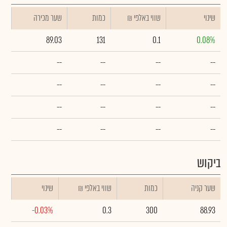
שינוי
₪ שווי באלפי
כמות
שער מכירה
89.03
131
0.1
0.08%
--
--
--
--
--
--
--
--
--
--
--
--
--
--
--
--
ביקוש
שער קניה
כמות
₪ שווי באלפי
שינוי
-0.03%
0.3
300
88.93