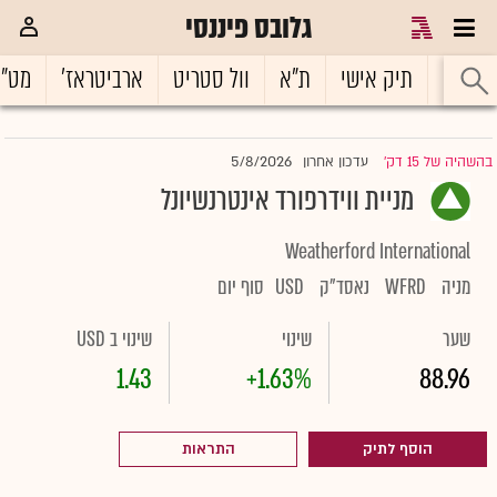
גלובס פיננסי
ראשי
תיק אישי
ת"א
וול סטריט
ארביטראז'
מט"
5/8/2026
בהשהיה של 15 דק'
עדכון אחרון
|
מניית ווידרפורד אינטרנשיונל
Weatherford International
מניה
WFRD
נאסד"ק
USD
סוף יום
שער
שינוי
שינוי ב USD
1.43
+1.63%
88.96
הוסף לתיק
התראות