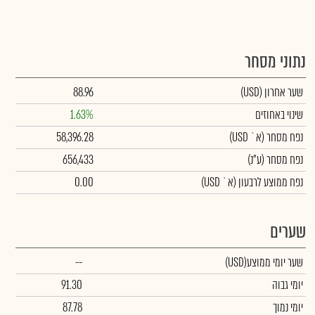
נתוני מסחר
שער אחרון
(USD)
88.96
שינוי באחוזים
1.63%
נפח מסחר
(א` USD)
58,396.28
נפח מסחר
(ע"נ)
656,433
נפח ממוצע לרבעון (א` USD)
0.00
שערים
שער יומי ממוצע
(USD)
--
יומי גבוה
91.30
יומי נמוך
87.78