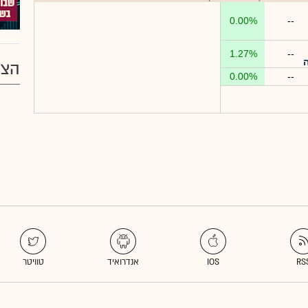
0.00%
--
1.27%
--
ה
הצע
0.00%
--