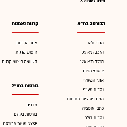
חזרה למעלה
הבורסה בת"א
קרנות נאמנות
מדדי ת"א
אתר הקרנות
הרכב ת"א 35
חיפוש קרנות
הרכב ת"א 125
השוואה ביצועי קרנות
ציטוטי מניות
אתר המעו"ף
בורסות בחו"ל
נגזרות מעו"ף
מפת פוזיציות פתוחות
מדדים
כתבי אופציה
בורסות בעולם
נגזרות דולר
מניות מבורסת NYSE