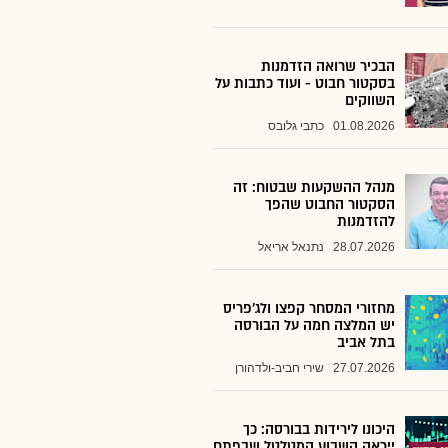
הבכיר שרואה הזדמנות
בסקטור חבוט - ועוד כתבות על
השווקים
01.08.2026
כתבי גלובס
מנהל ההשקעות שבטוח: זה
הסקטור החבוט שהפך
להזדמנות
28.07.2026
נתנאל אריאל
מחזורי המסחר קפצו ולג'פריס
יש המלצה חמה על הבורסה
בתל אביב
27.07.2026
שירי חביב-ולדהורן
היכונו לירידות בבורסה: כך
ייראה השבוע המטלטל שבפתח