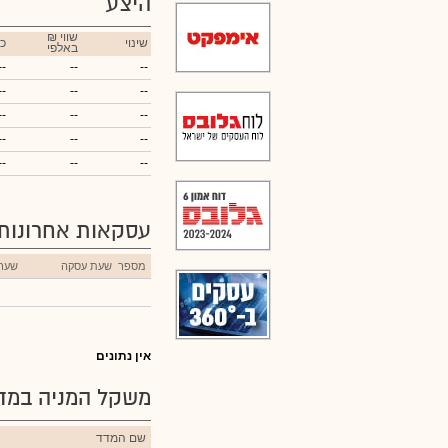
היצע
₪ שווי
שינוי
כ
באלפי
--
--
--
--
--
--
--
--
--
--
--
--
--
--
--
עסקאות אחרונות
מספר
שעת עסקה
שער
אין נתונים
משקל המניה במדד
שם המדד