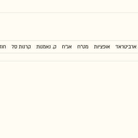
ארביטראז'
אופציות
מט"ח
אג"ח
ק. נאמנות
קרנות סל
חוז