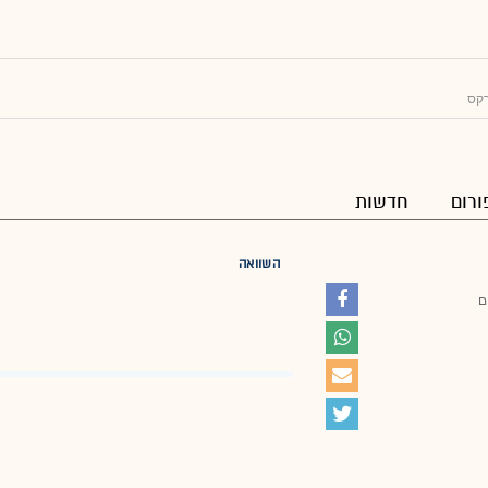
רקס
ורום
חדשות
השוואה
ם