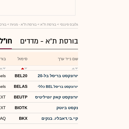
גלובס פיננסי
> בורסת ת"א >
בורסת ת"א - מניות
> בורסו
בורסת ת"א - מדדים
חו"ל
שם נייר ערך
סימול
בור
יורונקסט בריסל בל-20
BEL20
els
els
BELAS
יורונקסט בריסל BEL כללי
יורונקסט קאק יוטיליטיס
BEUTP
EXT
נקסט ביוטק
BIOTK
EXT
קיי.בי.דאבליו. בנקים
BKX
DAQ