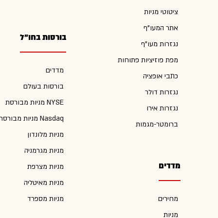
ציטוטי מניות
אתר המעו"ף
בורסות בחו"ל
נגזרות מעו"ף
מפת פוזיציות פתוחות
מדדים
כתבי אופציה
בורסות בעולם
נגזרות דולר
מניות מבורסת NYSE
נגזרות אירו
מניות מבורסת Nasdaq
ברומטר-מגמות
מניות מלונדון
מניות מגרמניה
מדדים
מניות מצרפת
מניות מאיטליה
מחירים
מניות מספרד
מניות