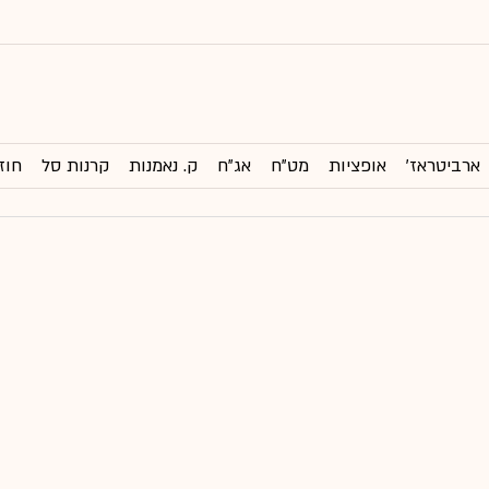
ארביטראז'
אופציות
מט"ח
אג"ח
ק. נאמנות
קרנות סל
חוז