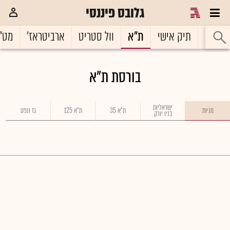
גלובס פיננסי
ראשי
תיק אישי
ת"א
וול סטריט
ארביטראז'
מט"
בורסת ת"א
ישראליות
מניות
ת"א 35
ת"א 125
גז ונפט
בניו יורק